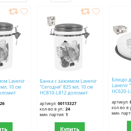
ДОБАВИТЬ
ДОБ
В
В
ИЗБРАННОЕ
ИЗБР
Блюдо д
мом Lavenir
Банка с зажимом Lavenir
Lavenir 
 мл, 10 см
"Сегодня" 825 мл, 10 см
HC620-
 доломит
HC810-L812 доломит
артикул:
26
артикул:
00113327
кол-во в 
кол-во в уп.:
24
мин. пар
мин. партия:
1
ить
Купить