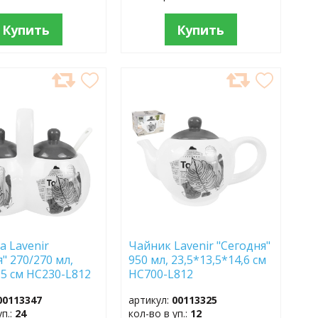
Купить
Купить
АВИТЬ
ДОБАВИТЬ
В
АННОЕ
ИЗБРАННОЕ
а Lavenir
Чайник Lavenir "Сегодня"
" 270/270 мл,
950 мл, 23,5*13,5*14,6 см
,5 см HC230-L812
HC700-L812
т
доломит
00113347
артикул:
00113325
уп.:
24
кол-во в уп.:
12