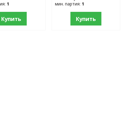
тия:
1
мин. партия:
1
Купить
Купить