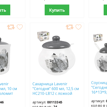
ить
Купить
ДОБАВИТЬ
ДОБ
В
В
ИЗБРАННОЕ
ИЗБР
Соусниц
venir
Сахарница Lavenir
"Сегодня
 мл, 10 см
"Сегодня" 600 мл, 12,5 см
16*13*9
доломит
HC210-L812 с ложкой
доломи
доломит
артикул:
46
артикул:
00113345
кол-во в 
кол-во в уп.:
24