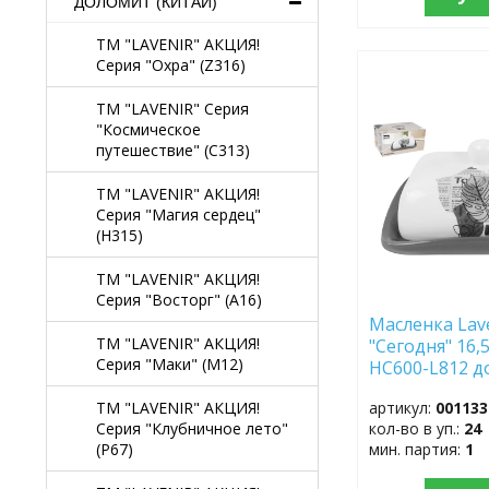
ДОЛОМИТ (КИТАЙ)
TM "LAVENIR" АКЦИЯ!
Серия "Охра" (Z316)
ДОБАВИТЬ
В
TM "LAVENIR" Серия
ИЗБРАННОЕ
"Космическое
путешествие" (C313)
TM "LAVENIR" АКЦИЯ!
Серия "Магия сердец"
(H315)
TM "LAVENIR" АКЦИЯ!
Серия "Восторг" (A16)
Масленка Lav
TM "LAVENIR" АКЦИЯ!
"Сегодня" 16,
Серия "Маки" (M12)
HC600-L812
TM "LAVENIR" АКЦИЯ!
артикул:
001133
Серия "Клубничное лето"
кол-во в уп.:
24
(P67)
мин. партия:
1