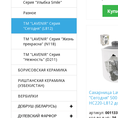
Серия "Улыбка Smile"
Куп
Разное
TM "LAVENIR" Серия
"Сегодня" (L812)
ДОБАВИТЬ
В
TM "LAVENIR" Серия "Жизнь
ИЗБРАННОЕ
прекрасна" (N118)
TM "LAVENIR" Серия
"Нежность" (D211)
БОРИСОВСКАЯ КЕРАМИКА
РИШТАНСКАЯ КЕРАМИКА
(УЗБЕКИСТАН)
Сахарница La
ВЕРБИЛКИ
"Сегодня" 500
HC220-L812 
ДОБРУШ (БЕЛАРУСЬ)
артикул:
001133
ДУЛЕВСКИЙ ФАРФОР
кол-во в уп.:
36