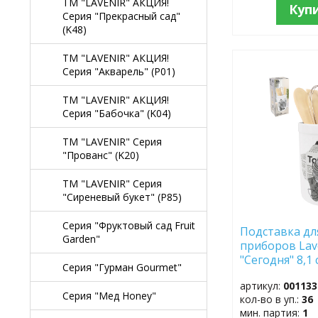
TM "LAVENIR" АКЦИЯ!
Куп
Серия "Прекрасный сад"
(K48)
TM "LAVENIR" АКЦИЯ!
Серия "Акварель" (P01)
ДОБАВИТЬ
В
ИЗБРАННОЕ
TM "LAVENIR" АКЦИЯ!
Серия "Бабочка" (K04)
TM "LAVENIR" Серия
"Прованс" (K20)
TM "LAVENIR" Серия
"Сиреневый букет" (P85)
Серия "Фруктовый сад Fruit
Подставка дл
Garden"
приборов Lav
"Сегодня" 8,1
Серия "Гурман Gourmet"
L812 доломи
артикул:
001133
Серия "Мед Honey"
кол-во в уп.:
36
мин. партия:
1