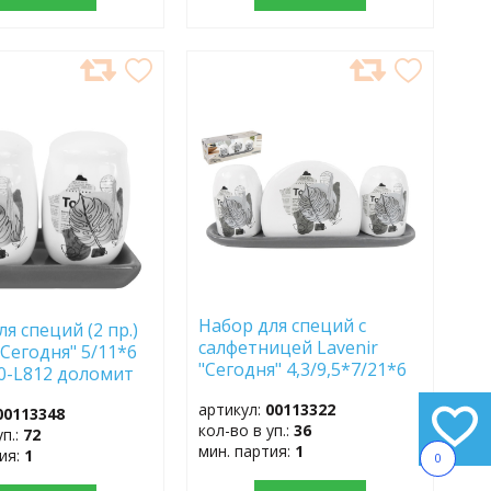
АВИТЬ
ДОБАВИТЬ
В
АННОЕ
ИЗБРАННОЕ
Набор для специй с
я специй (2 пр.)
салфетницей Lavenir
"Сегодня" 5/11*6
"Сегодня" 4,3/9,5*7/21*6
0-L812 доломит
см HC415-L812 доломит
артикул:
00113322
00113348
кол-во в уп.:
36
уп.:
72
мин. партия:
1
тия:
1
0