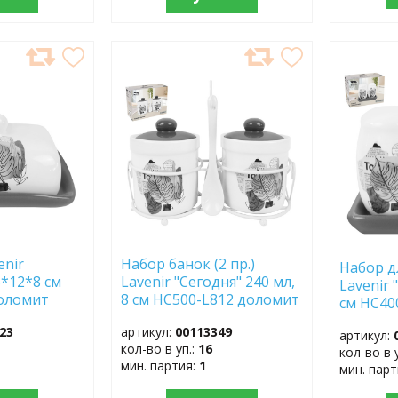
ДОБАВИТЬ
ДОБ
В
В
ИЗБРАННОЕ
ИЗБР
enir
Набор банок (2 пр.)
Набор дл
5*12*8 см
Lavenir "Сегодня" 240 мл,
Lavenir 
 доломит
8 см HC500-L812 доломит
см HC40
23
артикул:
00113349
артикул:
кол-во в уп.:
16
кол-во в 
мин. партия:
1
мин. пар