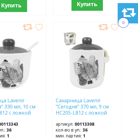
Купить
Купить
0
АВИТЬ
ДОБАВИТЬ
В
АННОЕ
ИЗБРАННОЕ
ца Lavenir
Сахарница Lavenir
" 330 мл, 10 см
"Сегодня" 370 мл, 9 см
812 с ложкой
HC205-L812 с ложкой
т
доломит
00113343
артикул:
00113308
уп.:
36
кол-во в уп.:
36
тия:
1
мин. партия:
1