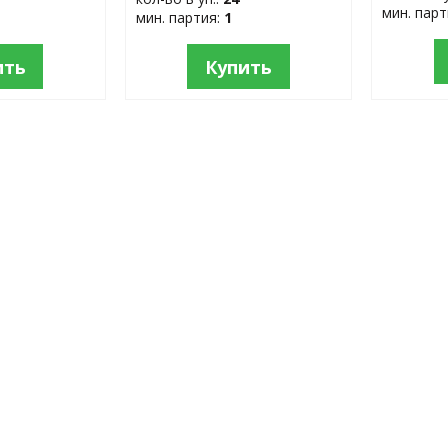
мин. пар
мин. партия:
1
ить
Купить