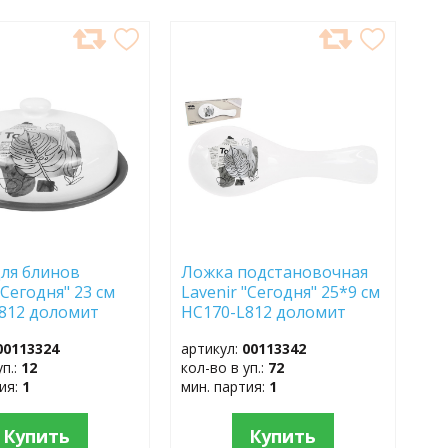
АВИТЬ
ДОБАВИТЬ
В
АННОЕ
ИЗБРАННОЕ
ля блинов
Ложка подстановочная
"Сегодня" 23 см
Lavenir "Сегодня" 25*9 см
L812 доломит
HC170-L812 доломит
00113324
артикул:
00113342
уп.:
12
кол-во в уп.:
72
тия:
1
мин. партия:
1
Купить
Купить