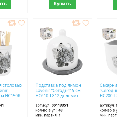
ить
Купить
ДОБАВИТЬ
ДОБ
В
В
ИЗБРАННОЕ
ИЗБР
я столовых
Подставка под лимон
Сахарни
enir
Lavenir "Сегодня" 9 см
"Сегодня
 см HC150R-
HC610-L812 доломит
HC200-L
т
доломи
41
артикул:
00113351
артикул:
кол-во в уп.:
48
кол-во в 
мин. партия:
1
мин. пар