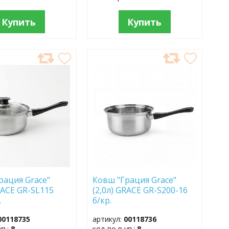
Купить
Купить
АВИТЬ
ДОБАВИТЬ
В
АННОЕ
ИЗБРАННОЕ
рация Grace"
Ковш "Грация Grace"
RACE GR-SL115
(2,0л) GRACE GR-S200-16
.
б/кр.
00118735
артикул:
00118736
уп.:
8
кол-во в уп.:
8