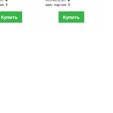
тия:
1
мин. партия:
1
Купить
Купить