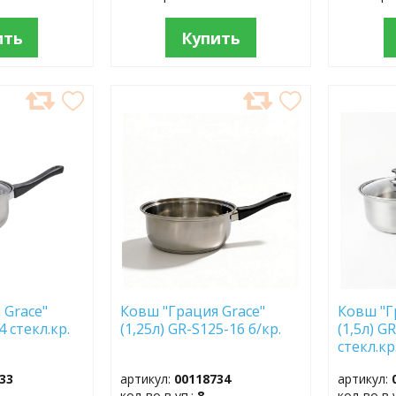
ить
Купить
ДОБАВИТЬ
ДОБ
В
В
ИЗБРАННОЕ
ИЗБР
 Grace"
Ковш "Грация Grace"
Ковш "Г
4 стекл.кр.
(1,25л) GR-S125-16 б/кр.
(1,5л) G
стекл.кр
33
артикул:
00118734
артикул:
кол-во в уп.:
8
кол-во в 