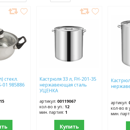
ДОБАВИТЬ
ДОБ
В
В
ИЗБРАННОЕ
ИЗБР
) стекл.
Кастрюля 33 л, FH-201-35
Кастрюля
-01 985886
нержавеющая сталь
нержав
УЦЕНКА
15
артикул:
00119067
артикул:
кол-во в уп.:
12
кол-во в 
мин. партия:
1
мин. пар
ить
Купить