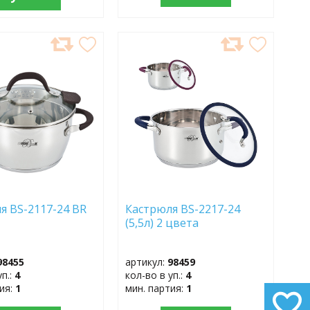
АВИТЬ
ДОБАВИТЬ
В
АННОЕ
ИЗБРАННОЕ
я BS-2117-24 BR
Кастрюля BS-2217-24
(5,5л) 2 цвета
98455
артикул:
98459
уп.:
4
кол-во в уп.:
4
тия:
1
мин. партия:
1