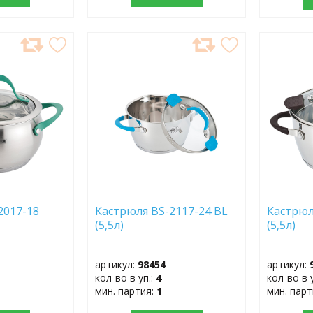
ДОБАВИТЬ
ДОБ
В
В
ИЗБРАННОЕ
ИЗБР
2017-18
Кастрюля BS-2117-24 BL
Кастрюл
(5,5л)
(5,5л)
артикул:
98454
артикул:
кол-во в уп.:
4
кол-во в 
мин. партия:
1
мин. пар