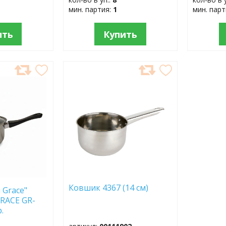
мин. партия:
1
мин. пар
ить
Купить
ДОБАВИТЬ
В
ИЗБРАННОЕ
Ковшик 4367 (14 см)
 Grace"
GRACE GR-
.