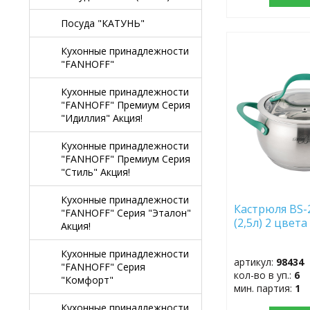
Посуда "КАТУНЬ"
Кухонные принадлежности
ДОБАВИТЬ
"FANHOFF"
В
ИЗБРАННОЕ
Кухонные принадлежности
"FANHOFF" Премиум Серия
"Идиллия" Акция!
Кухонные принадлежности
"FANHOFF" Премиум Серия
"Стиль" Акция!
Кухонные принадлежности
Кастрюля BS-
"FANHOFF" Серия "Эталон"
(2,5л) 2 цвета
Акция!
Кухонные принадлежности
артикул:
98434
"FANHOFF" Серия
кол-во в уп.:
6
"Комфорт"
мин. партия:
1
Кухонные принадлежности