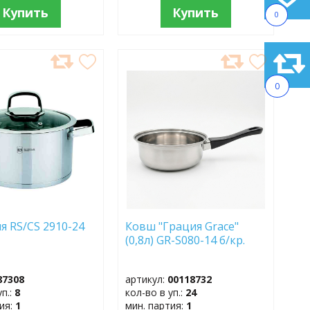
Купить
Купить
0
АВИТЬ
ДОБАВИТЬ
В
0
АННОЕ
ИЗБРАННОЕ
я RS/CS 2910-24
Ковш "Грация Grace"
(0,8л) GR-S080-14 б/кр.
87308
артикул:
00118732
уп.:
8
кол-во в уп.:
24
тия:
1
мин. партия:
1