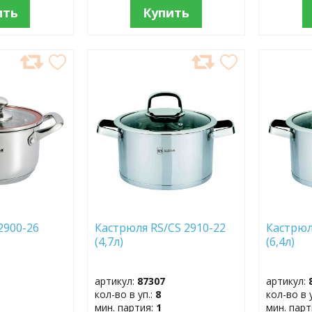
ить
Купить
ДОБАВИТЬ
ДОБ
В
В
ИЗБРАННОЕ
ИЗБР
2900-26
Кастрюля RS/CS 2910-22
Кастрюл
(4,7л)
(6,4л)
артикул:
87307
артикул:
кол-во в уп.:
8
кол-во в 
мин. партия:
1
мин. пар