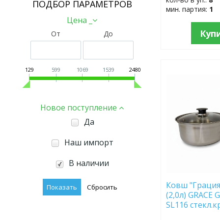
ПОДБОР ПАРАМЕТРОВ
мин. партия:
1
Цена _
Куп
От
До
129
599
1069
1539
2480
ДОБАВИТЬ
В
ИЗБРАННОЕ
Новое поступление
Да
Наш импорт
В наличии
Ковш "Грация
(2,0л) GRACE 
SL116 стекл.кр