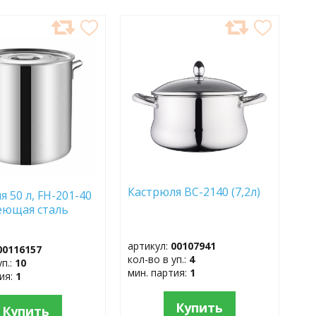
АВИТЬ
ДОБАВИТЬ
В
АННОЕ
ИЗБРАННОЕ
Кастрюля BC-2140 (7,2л)
 50 л, FH-201-40
еющая сталь
артикул:
00107941
00116157
кол-во в уп.:
4
уп.:
10
мин. партия:
1
тия:
1
Купить
Купить