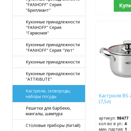
Куп
"FANHOFF" Серия
"Бриллиант"
Кухонные принадлежности
"FANHOFF" Серия
ДОБАВИТЬ
"Гармония"
В
ИЗБРАННОЕ
Кухонные принадлежности
"FANHOFF" Серия "Уют"
Кухонные принадлежности
Кухонные принадлежности
"ATTRIBUTE"
Кастрюли, сковороды,
Кастрюля BS-
наборы посуды
(7,5л)
Решетки для барбекю,
мангалы, шампура
артикул:
98477
кол-во в уп.:
4
Столовые приборы (Китай)
мин. партия:
1