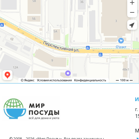
И
г
1
М
© 2008—2026 «Мир Посуды». Все права защищены.