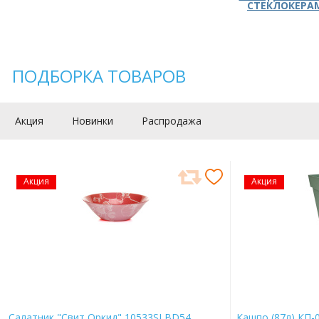
СТЕКЛОКЕРА
ПОДБОРКА ТОВАРОВ
Акция
Новинки
Распродажа
Акция
Акция
Салатник "Свит Оркид" 10533SLBD54
Кашпо (87л) КП-0