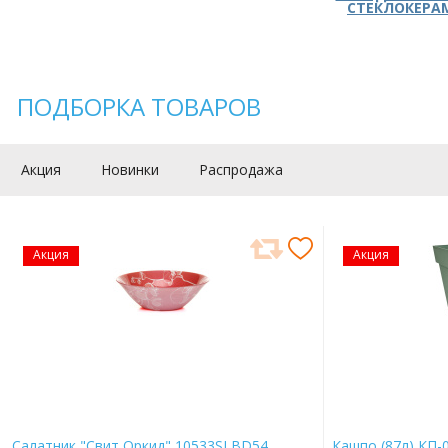
СТЕКЛОКЕРА
ПОДБОРКА ТОВАРОВ
Акция
Новинки
Распродажа
Акция
Акция
Салатник "Свит Оркид" 10533SLBD54
Кашпо (87л) КП-0