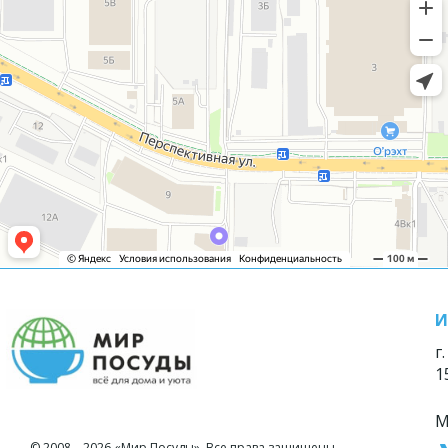
И
г
1
М
© 2008—2026 «Мир Посуды». Все права защищены.