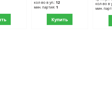
кол-во в уп.:
12
кол-во в 
мин. партия:
1
мин. пар
ить
Купить