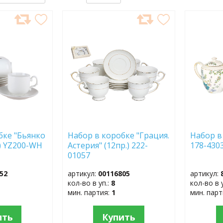
ДОБАВИТЬ
ДОБ
В
В
ИЗБРАННОЕ
ИЗБР
бке "Бьянко
Набор в коробке "Грация.
Набор в
.) YZ200-WH
Астерия" (12пр.) 222-
178-430
01057
52
артикул:
00116805
артикул:
кол-во в уп.:
8
кол-во в 
мин. партия:
1
мин. пар
ить
Купить