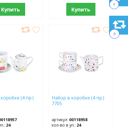
0
Купить
Купить
АВИТЬ
ДОБАВИТЬ
0
В
АННОЕ
ИЗБРАННОЕ
коробке (4 пр.)
Набор в коробке (4 пр.)
7705
00118957
артикул:
00118958
уп.:
24
кол-во в уп.:
24