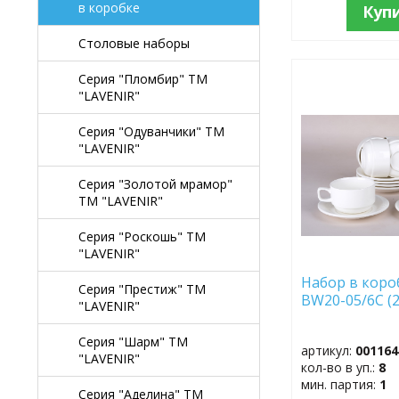
в коробке
Куп
Столовые наборы
Серия "Пломбир" TM
ДОБАВИТЬ
"LAVENIR"
В
ИЗБРАННОЕ
Серия "Одуванчики" TM
"LAVENIR"
Серия "Золотой мрамор"
TM "LAVENIR"
Серия "Роскошь" TM
"LAVENIR"
Набор в короб
Серия "Престиж" ТМ
BW20-05/6C (
"LAVENIR"
Серия "Шарм" ТМ
артикул:
001164
"LAVENIR"
кол-во в уп.:
8
мин. партия:
1
Серия "Аделина" TM