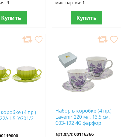
тия:
1
мин. партия:
1
Купить
Купить
АВИТЬ
ДОБАВИТЬ
В
АННОЕ
ИЗБРАННОЕ
Набор в коробке (4 пр.)
коробке (4 пр.)
Lavenir 220 мл, 13,5 см,
22A-L5-YG01/2
C03-192 4G фарфор
артикул:
00116366
00119000