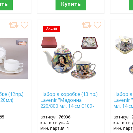
ить
Купить
Акция
ДОБАВИТЬ
ДОБ
В
В
ИЗБРАННОЕ
ИЗБР
ке (12пр.)
Набор в коробке (13 пр.)
Набор в 
220мл)
Lavenir "Мадонна"
Lavenir
220/800 мл, 14 см C109-
мл, 14 с
889 13G фарфор
фарфор
95
артикул:
76936
артикул:
кол-во в уп.:
4
кол-во в 
мин. партия:
1
мин. пар