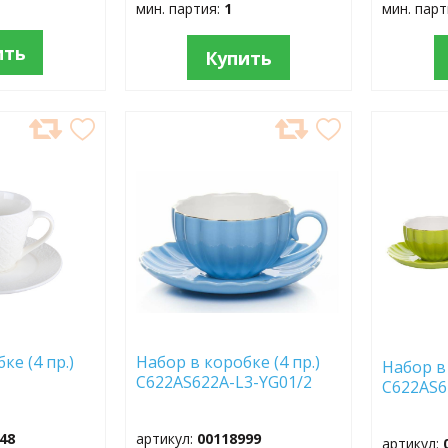
мин. партия:
1
мин. пар
ить
Купить
ДОБАВИТЬ
ДОБ
В
В
ИЗБРАННОЕ
ИЗБР
ке (4 пр.)
Набор в коробке (4 пр.)
Набор в 
C622AS622A-L3-YG01/2
C622AS6
48
артикул:
00118999
артикул: