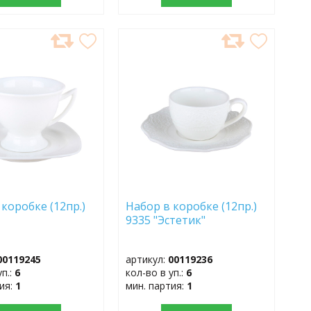
АВИТЬ
ДОБАВИТЬ
В
АННОЕ
ИЗБРАННОЕ
 коробке (12пр.)
Набор в коробке (12пр.)
9335 "Эстетик"
00119245
артикул:
00119236
уп.:
6
кол-во в уп.:
6
тия:
1
мин. партия:
1