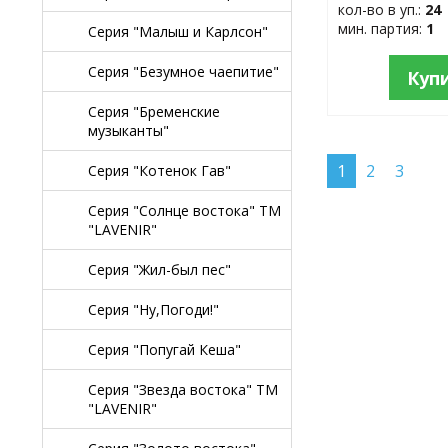
кол-во в уп.:
24
мин. партия:
1
Серия "Малыш и Карлсон"
Серия "Безумное чаепитие"
Куп
Серия "Бременские
музыканты"
1
2
3
Серия "Котенок Гав"
Серия "Солнце востока" TM
"LAVENIR"
Серия "Жил-был пес"
Серия "Ну,Погоди!"
Серия "Попугай Кеша"
Серия "Звезда востока" TM
"LAVENIR"