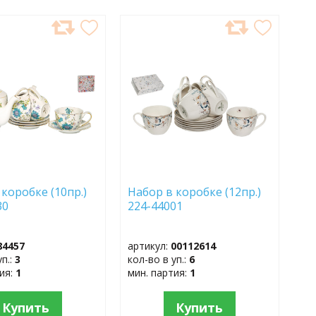
АВИТЬ
ДОБАВИТЬ
В
АННОЕ
ИЗБРАННОЕ
 коробке (10пр.)
Набор в коробке (12пр.)
30
224-44001
84457
артикул:
00112614
уп.:
3
кол-во в уп.:
6
тия:
1
мин. партия:
1
Купить
Купить