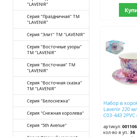
"LAVENIR"
Куп
Серия "Праздничная" TM
"LAVENIR"
Серия "Элит" TM "LAVENIR"
ДОБАВИТЬ
В
ИЗБРАННОЕ
Серия "Восточные узоры"
TM "LAVENIR"
Серия "Восточная" TM
"LAVENIR"
Серия "Восточная сказка"
TM "LAVENIR"
Серия "Белоснежка"
Набор в короб
Lavenir 220 мл
Серия "Снежная королева"
C03-443 2PVC
Серия "5th Avenue"
артикул:
001106
кол-во в уп.:
36