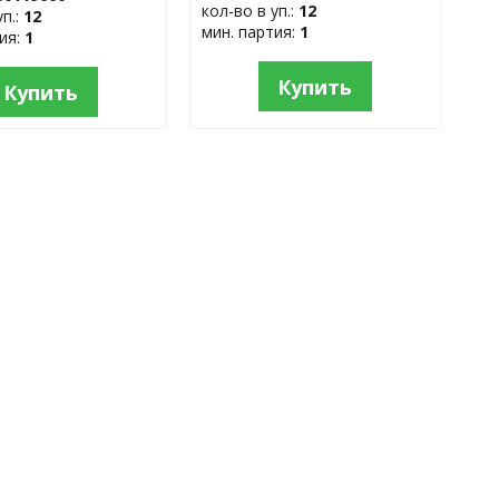
кол-во в уп.:
12
уп.:
12
мин. партия:
1
тия:
1
Купить
Купить