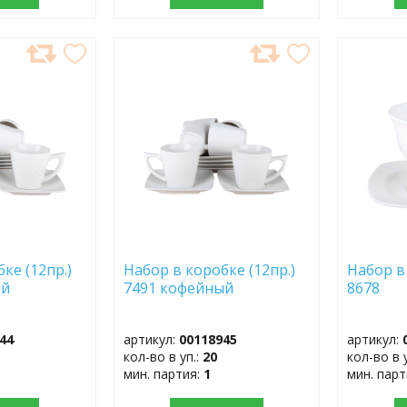
ДОБАВИТЬ
ДОБ
В
В
ИЗБРАННОЕ
ИЗБР
ке (12пр.)
Набор в коробке (12пр.)
Набор в
ый
7491 кофейный
8678
44
артикул:
00118945
артикул:
кол-во в уп.:
20
кол-во в 
мин. партия:
1
мин. пар