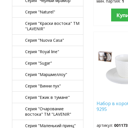
Серия "Черный мрамор"
мин. партия:
1
Серия "Naturel"
Куп
Серия "Краски востока" TM
"LAVENIR"
Серия "Nuova Casa"
ДОБАВИТЬ
В
ИЗБРАННОЕ
Серия "Royal line"
Серия "Sugar"
Серия "Маршмеллоу"
Серия "Винни пух"
Серия "Ежик в тумане"
Набор в короб
Серия "Очарование
9295
востока" TM "LAVENIR"
артикул:
001173
Серия "Маленький принц"