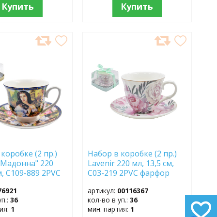
Купить
Купить
АВИТЬ
ДОБАВИТЬ
В
АННОЕ
ИЗБРАННОЕ
коробке (2 пр.)
Набор в коробке (2 пр.)
 "Мадонна" 220
Lavenir 220 мл, 13,5 см,
м, C109-889 2PVC
C03-219 2PVC фарфор
76921
артикул:
00116367
уп.:
36
кол-во в уп.:
36
тия:
1
мин. партия:
1