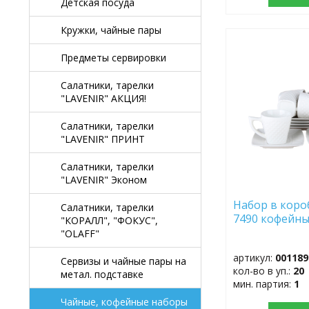
Детская посуда
Кружки, чайные пары
ДОБАВИТЬ
Предметы сервировки
В
ИЗБРАННОЕ
Салатники, тарелки
"LAVENIR" АКЦИЯ!
Салатники, тарелки
"LAVENIR" ПРИНТ
Салатники, тарелки
"LAVENIR" Эконом
Набор в короб
Салатники, тарелки
7490 кофейн
"КОРАЛЛ", "ФОКУС",
"OLAFF"
артикул:
001189
Сервизы и чайные пары на
кол-во в уп.:
20
метал. подставке
мин. партия:
1
Чайные, кофейные наборы