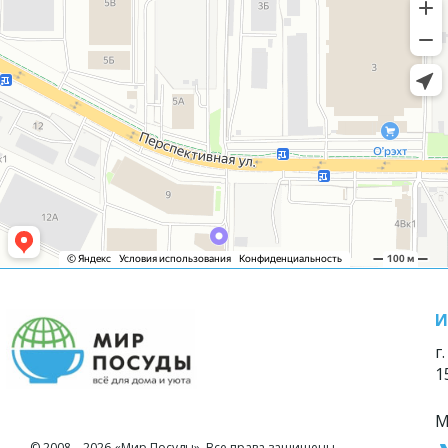
И
г
1
М
© 2008—2026 «Мир Посуды». Все права защищены.