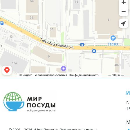
И
г
1
М
© 2008—2026 «Мир Посуды». Все права защищены.