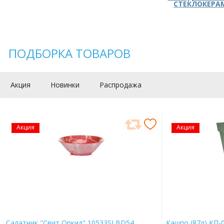
СТЕКЛОКЕРА
ПОДБОРКА ТОВАРОВ
Акция
Новинки
Распродажа
Акция
Акция
Салатник "Свит Оркид" 10533SLBD54
Кашпо (87л) КП-0