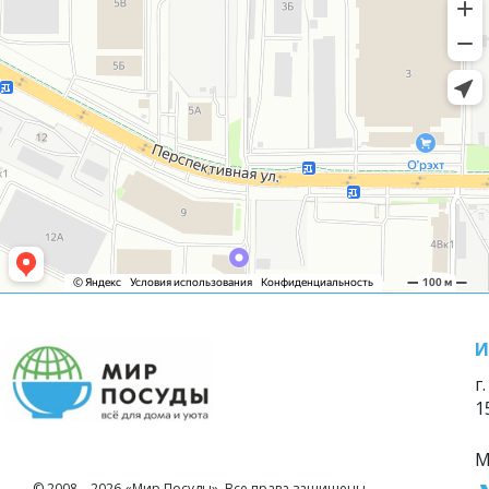
И
г
1
М
© 2008—2026 «Мир Посуды». Все права защищены.