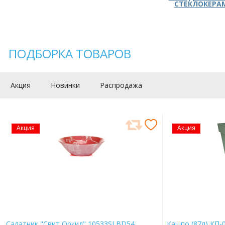
СТЕКЛОКЕРА
ПОДБОРКА ТОВАРОВ
Акция
Новинки
Распродажа
Акция
Акция
Салатник "Свит Оркид" 10533SLBD54
Кашпо (87л) КП-0