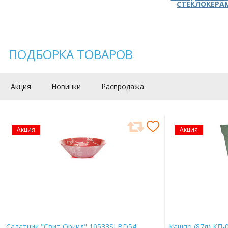
СТЕКЛОКЕРА
ПОДБОРКА ТОВАРОВ
Акция
Новинки
Распродажа
Акция
Акция
Салатник "Свит Оркид" 10533SLBD54
Кашпо (87л) КП-0