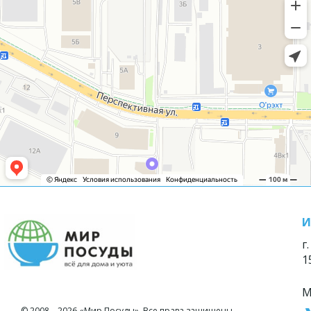
И
г
1
М
© 2008—2026 «Мир Посуды». Все права защищены.