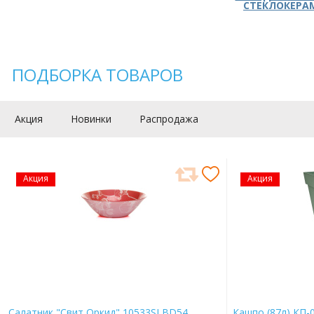
СТЕКЛОКЕРА
ПОДБОРКА ТОВАРОВ
Акция
Новинки
Распродажа
Акция
Акция
Салатник "Свит Оркид" 10533SLBD54
Кашпо (87л) КП-0