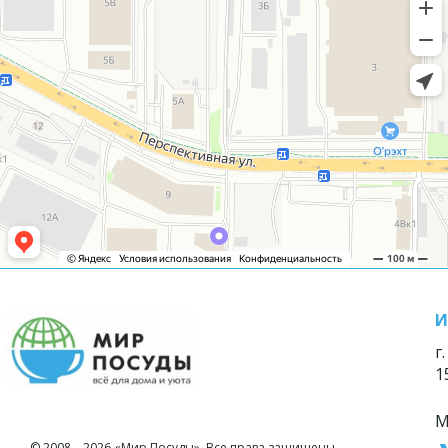
И
г
1
М
© 2008—2026 «Мир Посуды». Все права защищены.