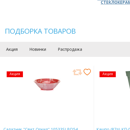
СТЕКЛОКЕРА
ПОДБОРКА ТОВАРОВ
Акция
Новинки
Распродажа
Акция
Акция
Салатник "Свит Оркид" 10533SLBD54
Кашпо (87л) КП-0