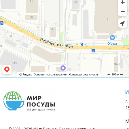
И
г
1
М
© 2008—2026 «Мир Посуды». Все права защищены.