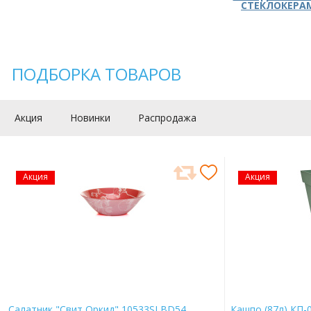
СТЕКЛОКЕРА
ПОДБОРКА ТОВАРОВ
Акция
Новинки
Распродажа
Акция
Акция
Салатник "Свит Оркид" 10533SLBD54
Кашпо (87л) КП-0