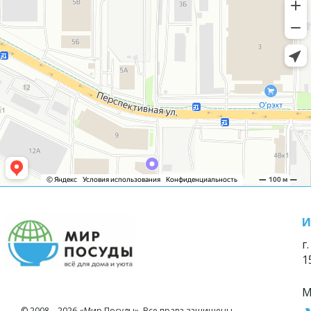
И
г
1
М
© 2008—2026 «Мир Посуды». Все права защищены.