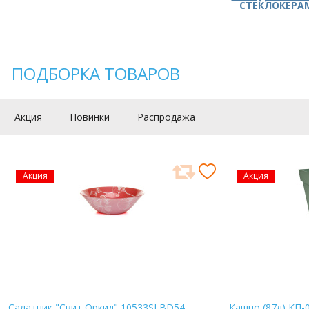
СТЕКЛОКЕРА
ПОДБОРКА ТОВАРОВ
Акция
Новинки
Распродажа
Акция
Акция
Салатник "Свит Оркид" 10533SLBD54
Кашпо (87л) КП-0