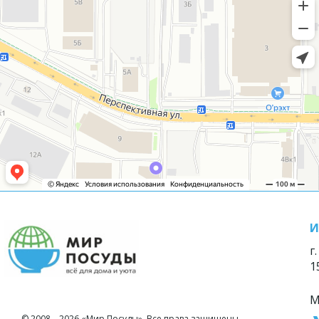
И
г
1
М
© 2008—2026 «Мир Посуды». Все права защищены.