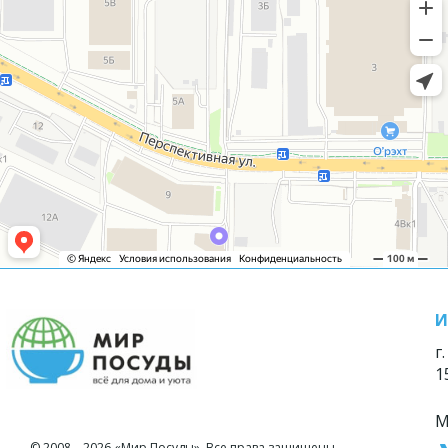
И
г
1
М
© 2008—2026 «Мир Посуды». Все права защищены.