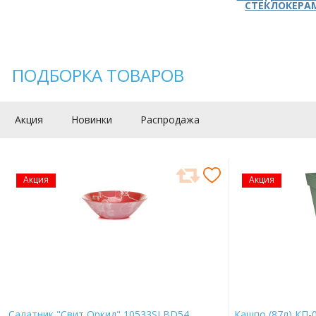
СТЕКЛОКЕРА
ПОДБОРКА ТОВАРОВ
Акция
Новинки
Распродажа
Акция
Акция
Салатник "Свит Оркид" 10533SLBD54
Кашпо (87л) КП-0