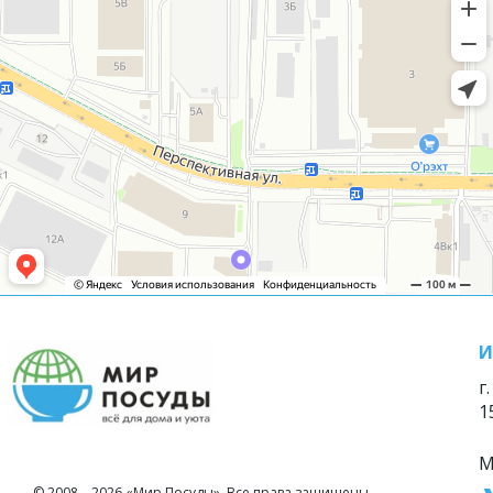
И
г
1
М
© 2008—2026 «Мир Посуды». Все права защищены.