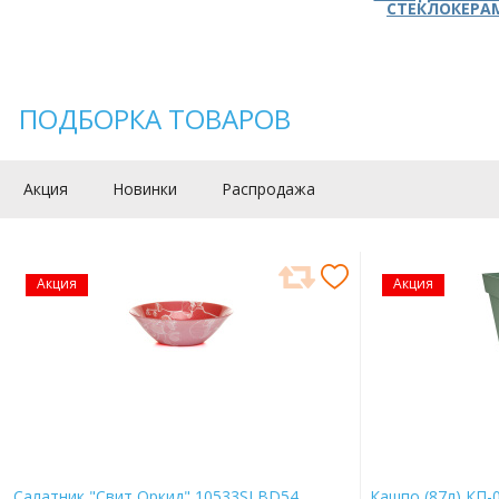
СТЕКЛОКЕРА
ПОДБОРКА ТОВАРОВ
Акция
Новинки
Распродажа
Акция
Акция
Салатник "Свит Оркид" 10533SLBD54
Кашпо (87л) КП-0