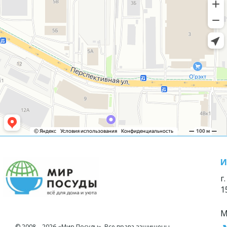
И
г
1
М
© 2008—2026 «Мир Посуды». Все права защищены.