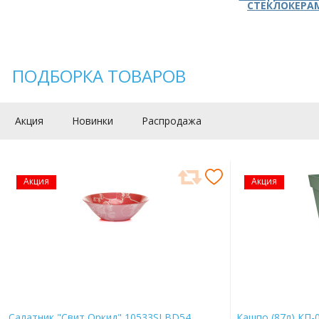
СТЕКЛОКЕРА
ПОДБОРКА ТОВАРОВ
Акция
Новинки
Распродажа
Акция
Акция
Салатник "Свит Оркид" 10533SLBD54
Кашпо (87л) КП-0