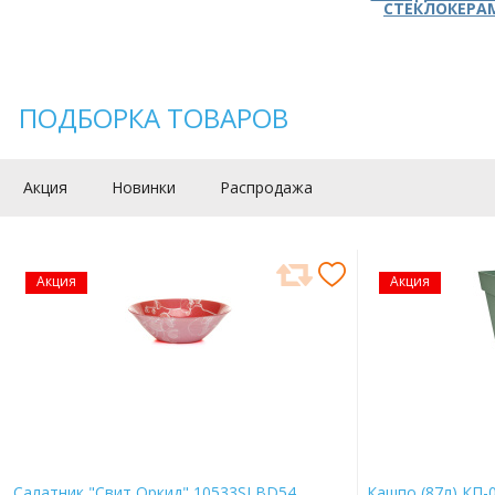
СТЕКЛОКЕРА
ПОДБОРКА ТОВАРОВ
Акция
Новинки
Распродажа
Акция
Акция
Салатник "Свит Оркид" 10533SLBD54
Кашпо (87л) КП-0