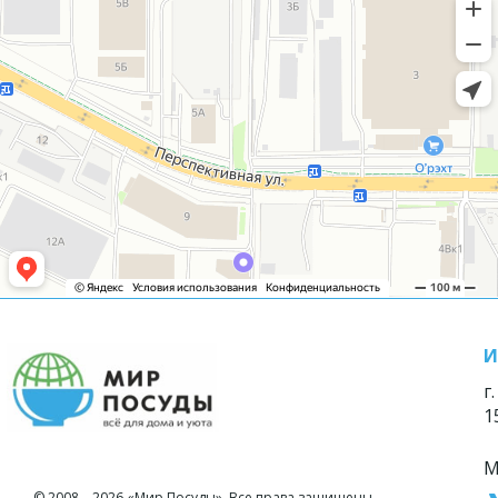
И
г
1
М
© 2008—2026 «Мир Посуды». Все права защищены.