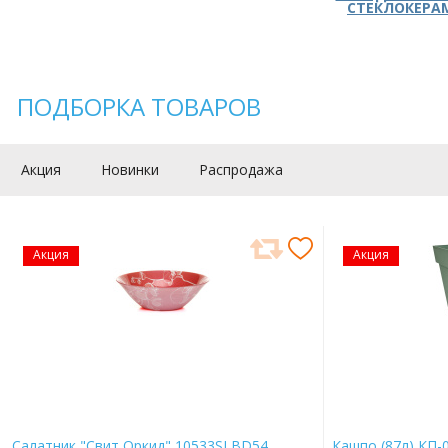
СТЕКЛОКЕРА
ПОДБОРКА ТОВАРОВ
Акция
Новинки
Распродажа
Акция
Акция
Салатник "Свит Оркид" 10533SLBD54
Кашпо (87л) КП-0