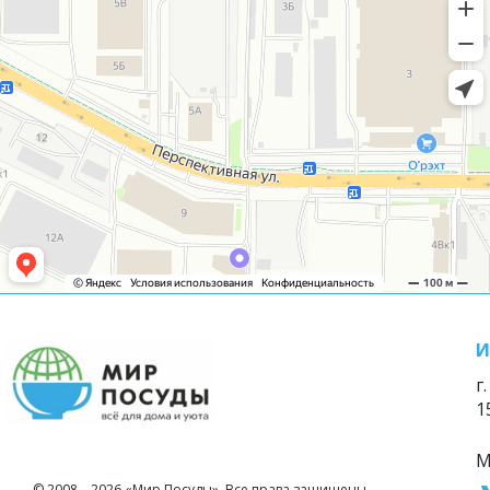
И
г
1
М
© 2008—2026 «Мир Посуды». Все права защищены.