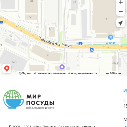
И
г
1
М
© 2008—2026 «Мир Посуды». Все права защищены.