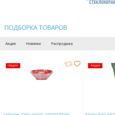
СТЕКЛОКЕРА
ПОДБОРКА ТОВАРОВ
Акция
Новинки
Распродажа
Акция
Акция
Салатник "Свит Оркид" 10533SLBD54
Кашпо (87л) КП-0