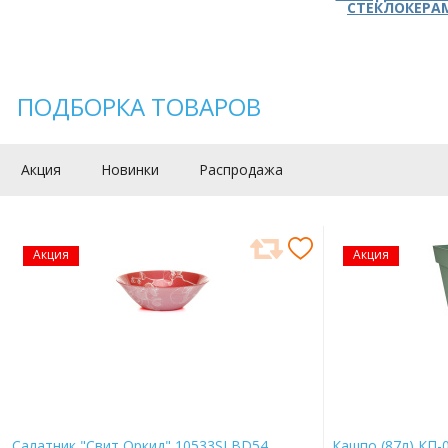
СТЕКЛОКЕРА
ПОДБОРКА ТОВАРОВ
Акция
Новинки
Распродажа
Акция
Акция
Салатник "Свит Оркид" 10533SLBD54
Кашпо (87л) КП-0