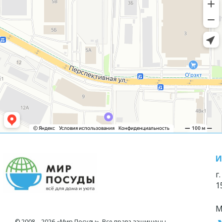
И
г
1
М
© 2008—2026 «Мир Посуды». Все права защищены.