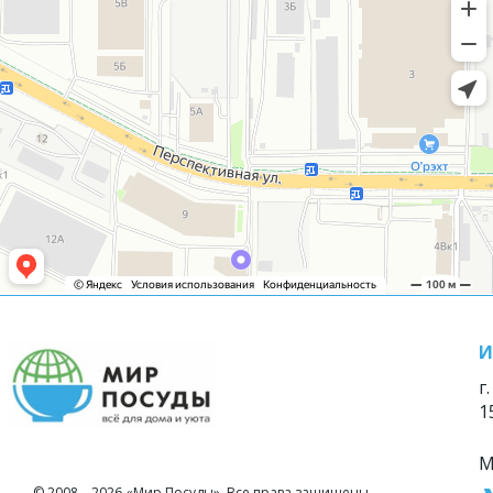
И
г
1
М
© 2008—2026 «Мир Посуды». Все права защищены.