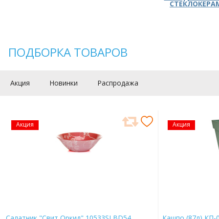
СТЕКЛОКЕРА
ПОДБОРКА ТОВАРОВ
Акция
Новинки
Распродажа
Акция
Акция
Салатник "Свит Оркид" 10533SLBD54
Кашпо (87л) КП-0