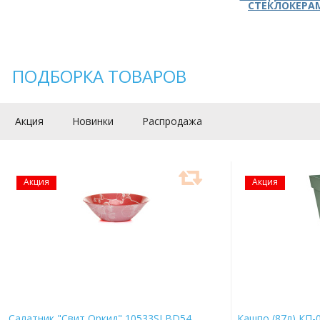
СТЕКЛОКЕРА
ПОДБОРКА ТОВАРОВ
Акция
Новинки
Распродажа
Акция
Акция
Салатник "Свит Оркид" 10533SLBD54
Кашпо (87л) КП-0