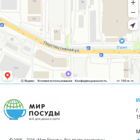
И
г
1
М
© 2008—2026 «Мир Посуды». Все права защищены.