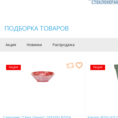
СТЕКЛОКЕРА
ПОДБОРКА ТОВАРОВ
Акция
Новинки
Распродажа
Акция
Акция
Салатник "Свит Оркид" 10533SLBD54
Кашпо (87л) КП-0