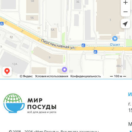
И
г
1
М
© 2008—2026 «Мир Посуды». Все права защищены.