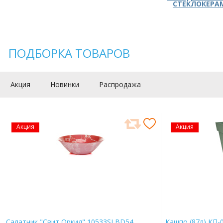
СТЕКЛОКЕРА
ПОДБОРКА ТОВАРОВ
Акция
Новинки
Распродажа
Акция
Акция
Салатник "Свит Оркид" 10533SLBD54
Кашпо (87л) КП-0