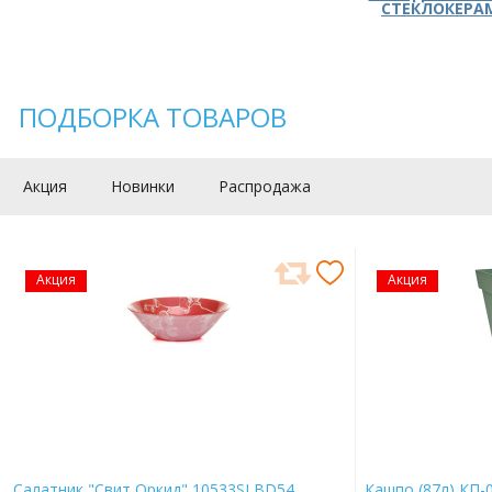
СТЕКЛОКЕРА
ПОДБОРКА ТОВАРОВ
Акция
Новинки
Распродажа
Акция
Акция
Салатник "Свит Оркид" 10533SLBD54
Кашпо (87л) КП-0