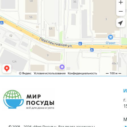
И
г
1
М
© 2008—2026 «Мир Посуды». Все права защищены.