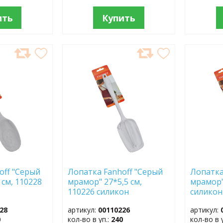
ить
Купить
ДОБАВИТЬ
ДОБ
В
В
ИЗБРАННОЕ
ИЗБР
off "Серый
Лопатка Fanhoff "Серый
Лопатка
см, 110228
мрамор" 27*5,5 см,
мрамор"
110226 силикон
силикон
28
артикул:
00110226
артикул:
0
кол-во в уп.:
240
кол-во в 