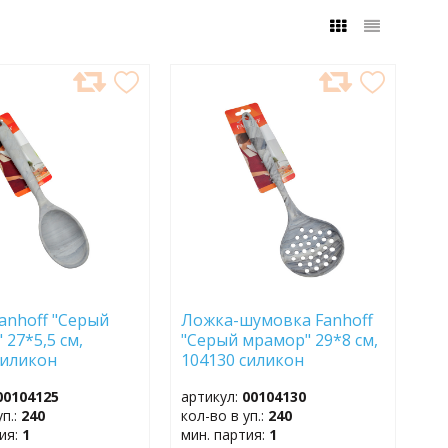
АВИТЬ
ДОБАВИТЬ
В
АННОЕ
ИЗБРАННОЕ
anhoff "Серый
Ложка-шумовка Fanhoff
 27*5,5 см,
"Серый мрамор" 29*8 см,
силикон
104130 силикон
00104125
артикул:
00104130
уп.:
240
кол-во в уп.:
240
тия:
1
мин. партия:
1