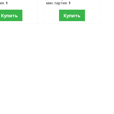
тия:
1
мин. партия:
1
Купить
Купить