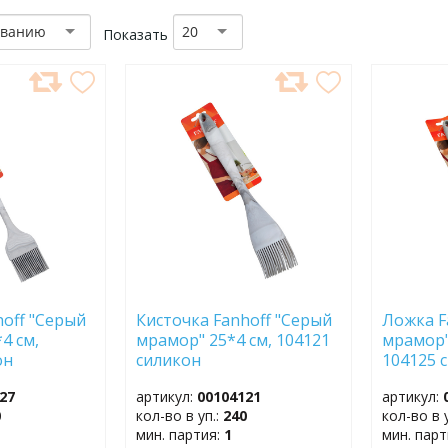
званию
20
Показать
ДОБАВИТЬ
ДОБ
В
В
ИЗБРАННОЕ
ИЗБР
hoff "Серый
Кисточка Fanhoff "Серый
Ложка F
4 см,
мрамор" 25*4 см, 104121
мрамор"
он
силикон
104125 
27
артикул:
00104121
артикул:
0
кол-во в уп.:
240
кол-во в 
мин. партия:
1
мин. пар