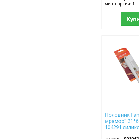
мин. партия:
1
Куп
ДОБАВИТЬ
В
ИЗБРАННОЕ
Половник Fan
мрамор" 21*6,
104291 силик
артикул:
001042