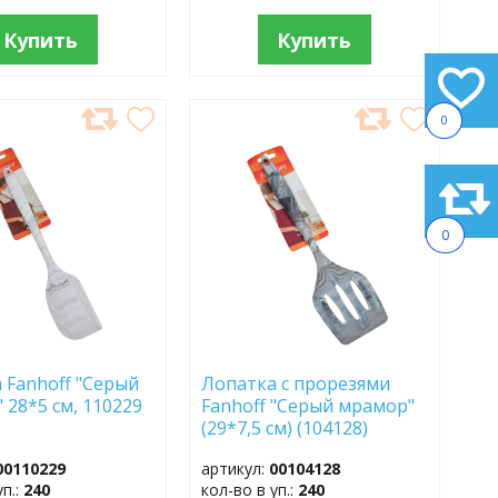
Купить
Купить
0
АВИТЬ
ДОБАВИТЬ
В
АННОЕ
ИЗБРАННОЕ
0
 Fanhoff "Серый
Лопатка с прорезями
 28*5 см, 110229
Fanhoff "Серый мрамор"
(29*7,5 см) (104128)
силикон
00110229
артикул:
00104128
уп.:
240
кол-во в уп.:
240