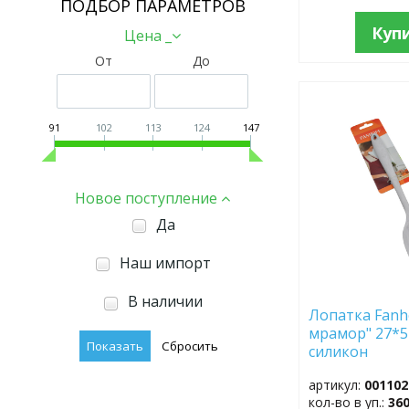
ПОДБОР ПАРАМЕТРОВ
Куп
Цена _
От
До
ДОБАВИТЬ
В
91
102
113
124
147
ИЗБРАННОЕ
Новое поступление
Да
Наш импорт
В наличии
Лопатка Fanh
мрамор" 27*5 
силикон
артикул:
001102
кол-во в уп.:
36