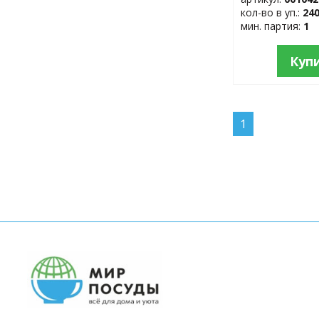
кол-во в уп.:
24
мин. партия:
1
Куп
1