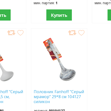
мин. партия:
1
мин. пар
ить
Купить
ДОБАВИТЬ
В
ИЗБРАННОЕ
hoff "Серый
Половник Fanhoff "Серый
5 см,
мрамор" 29*8 см 104127
он
силикон
91
артикул:
00104127