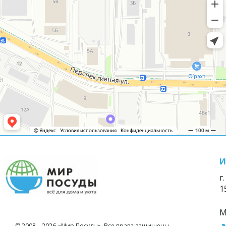
И
г
1
М
© 2008—2026 «Мир Посуды». Все права защищены.