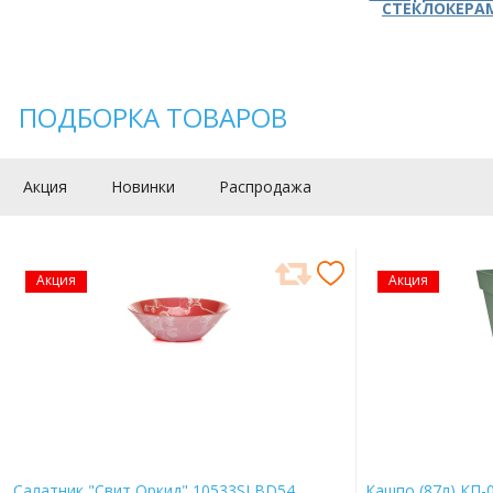
СТЕКЛОКЕРА
ПОДБОРКА ТОВАРОВ
Акция
Новинки
Распродажа
Акция
Акция
Салатник "Свит Оркид" 10533SLBD54
Кашпо (87л) КП-0