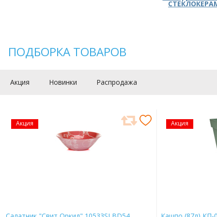
СТЕКЛОКЕРА
ПОДБОРКА ТОВАРОВ
Акция
Новинки
Распродажа
Акция
Акция
Салатник "Свит Оркид" 10533SLBD54
Кашпо (87л) КП-0