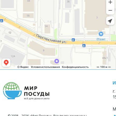
И
г
1
М
© 2008—2026 «Мир Посуды». Все права защищены.