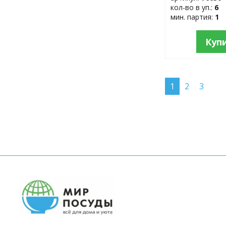
кол-во в уп.:
6
мин. партия:
1
Куп
1
2
3