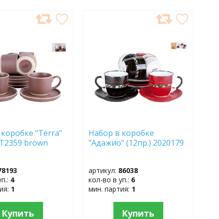
АВИТЬ
ДОБАВИТЬ
В
АННОЕ
ИЗБРАННОЕ
 коробке "Terra"
Набор в коробке
 ST2359 brown
"Адажио" (12пр.) 2020179
78193
артикул:
86038
уп.:
4
кол-во в уп.:
6
тия:
1
мин. партия:
1
Купить
Купить