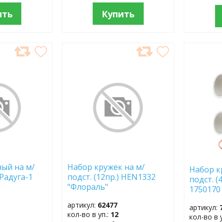
ить
Купить
ДОБАВИТЬ
ДОБ
В
В
ИЗБРАННОЕ
ИЗБР
ый на м/
Набор кружек на м/
Набор к
 Радуга-1
подст. (12пр.) HEN1332
подст. (
"Флораль"
1750170
артикул:
62477
артикул:
кол-во в уп.:
12
кол-во в 