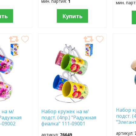
мин. партия:
1
мин. пар
ить
Купить
ДОБАВИТЬ
ДОБ
В
В
ИЗБРАННОЕ
ИЗБР
Набор к
 на м/
Набор кружек на м/
подст. (
 "Радужная
подст. (4пр.) "Радужная
"Элеган
-09002
фиалка" 111-09001
артикул:
артикул:
76649