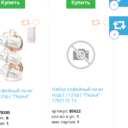
Купить
Купить
0
АВИТЬ
ДОБАВИТЬ
В
0
АННОЕ
ИЗБРАННОЕ
Набор кофейный на м/
офейный на м/
подст. (12пр.) "Перья"
12пр.) "Перья"
1750173 ТЗ
артикул:
85622
78385
кол-во в уп.:
1
уп.:
6
мин. партия:
1
тия:
1