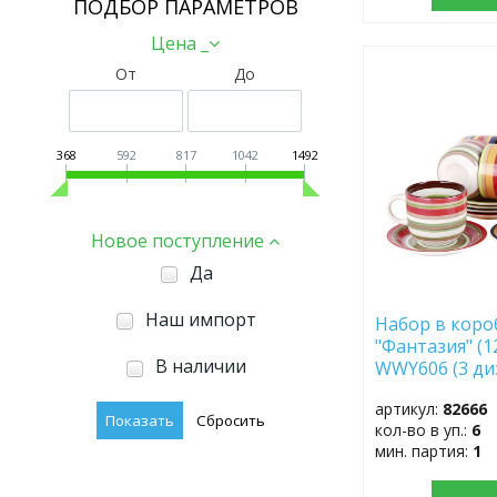
ПОДБОР ПАРАМЕТРОВ
Цена _
От
До
ДОБАВИТЬ
В
ИЗБРАННОЕ
368
592
817
1042
1492
Новое поступление
Да
Наш импорт
Набор в коро
"Фантазия" (1
В наличии
WWY606 (3 диз
артикул:
82666
кол-во в уп.:
6
мин. партия:
1