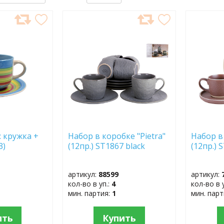
ДОБАВИТЬ
ДОБ
В
В
ИЗБРАННОЕ
ИЗБР
: кружка +
Набор в коробке "Pietra"
Набор в
3)
(12пр.) ST1867 black
(12пр.)
артикул:
88599
артикул:
кол-во в уп.:
4
кол-во в 
мин. партия:
1
мин. пар
ить
Купить