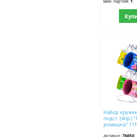
мин. партия:
1
Куп
ДОБАВИТЬ
В
ИЗБРАННОЕ
Набор кружек
подст. (4пр.)
ромашка" 111
артикул:
76650