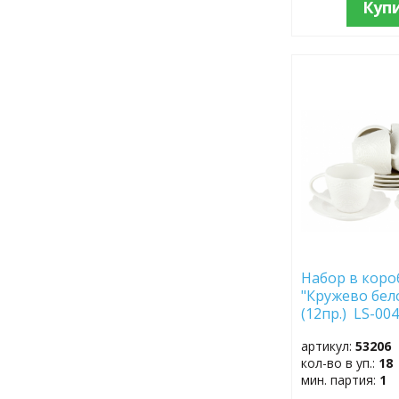
Куп
ДОБАВИТЬ
В
ИЗБРАННОЕ
Набор в коро
"Кружево бел
(12пр.) LS-
артикул:
53206
кол-во в уп.:
18
мин. партия:
1