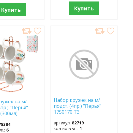
Купить
Купить
АВИТЬ
ДОБАВИТЬ
В
АННОЕ
ИЗБРАННОЕ
Набор кружек на м/
ружек на м/
подст. (4пр.) "Перья"
4пр.) "Перья"
1750170 ТЗ
 (300мл)
артикул:
82719
78384
кол-во в уп.:
1
уп.:
6