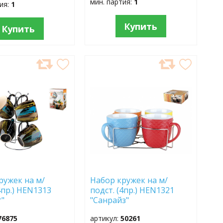
мин. партия:
1
тия:
1
Купить
Купить
АВИТЬ
ДОБАВИТЬ
В
АННОЕ
ИЗБРАННОЕ
ружек на м/
Набор кружек на м/
4пр.) HEN1313
подст. (4пр.) HEN1321
т"
"Санрайз"
76875
артикул:
50261