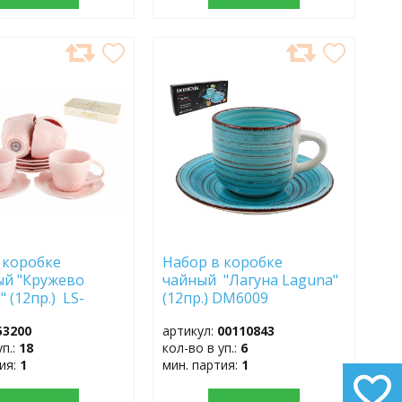
АВИТЬ
ДОБАВИТЬ
В
АННОЕ
ИЗБРАННОЕ
 коробке
Набор в коробке
ый "Кружево
чайный "Лагуна Laguna"
 (12пр.) LS-
(12пр.) DM6009
53200
артикул:
00110843
уп.:
18
кол-во в уп.:
6
тия:
1
мин. партия:
1