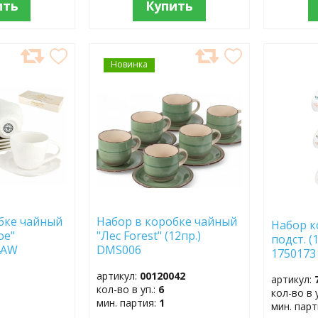
ить
Купить
Новинка
ДОБАВИТЬ
ДОБ
В
В
ИЗБРАННОЕ
ИЗБР
бке чайный
Набор в коробке чайный
Набор к
ое"
"Лес Forest" (12пр.)
подст. (
004AW
DMS006
1750173
артикул:
00120042
артикул:
кол-во в уп.:
6
кол-во в 
мин. партия:
1
мин. пар