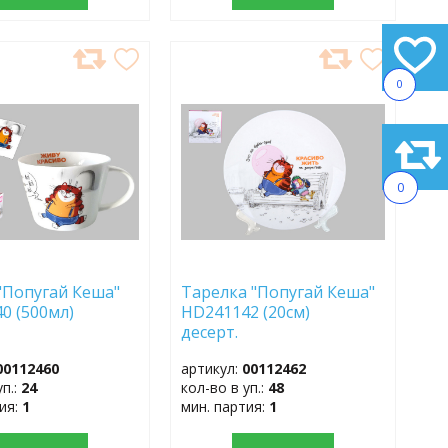
АВИТЬ
ДОБАВИТЬ
0
В
АННОЕ
ИЗБРАННОЕ
0
"Попугай Кеша"
Тарелка "Попугай Кеша"
0 (500мл)
HD241142 (20см)
десерт.
00112460
артикул:
00112462
уп.:
24
кол-во в уп.:
48
тия:
1
мин. партия:
1