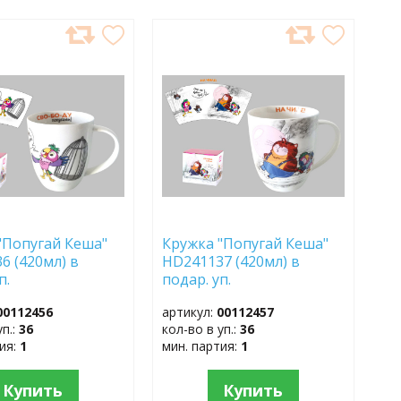
АВИТЬ
ДОБАВИТЬ
В
АННОЕ
ИЗБРАННОЕ
"Попугай Кеша"
Кружка "Попугай Кеша"
6 (420мл) в
HD241137 (420мл) в
уп.
подар. уп.
00112456
артикул:
00112457
уп.:
36
кол-во в уп.:
36
тия:
1
мин. партия:
1
Купить
Купить