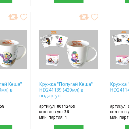
ДОБАВИТЬ
ДОБ
В
В
ИЗБРАННОЕ
ИЗБР
гай Кеша"
Кружка "Попугай Кеша"
Кружка 
0мл) в
HD241139 (420мл) в
HD24114
подар. уп.
58
артикул:
00112459
артикул:
кол-во в уп.:
36
кол-во в 
мин. партия:
1
мин. пар