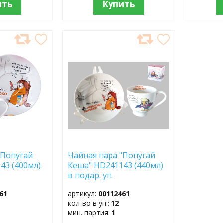
ить
Купить
ДОБАВИТЬ
В
ИЗБРАННОЕ
"Попугай
Чайная пара "Попугай
43 (400мл)
Кеша" HD241143 (440мл)
в подар. уп.
61
артикул:
00112461
кол-во в уп.:
12
мин. партия:
1