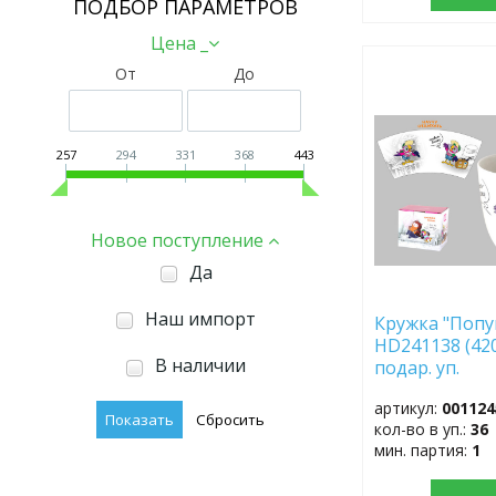
ПОДБОР ПАРАМЕТРОВ
Цена _
От
До
ДОБАВИТЬ
В
ИЗБРАННОЕ
257
294
331
368
443
Новое поступление
Да
Наш импорт
Кружка "Попу
HD241138 (42
В наличии
подар. уп.
артикул:
001124
кол-во в уп.:
36
мин. партия:
1