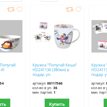
ДОБАВИТЬ
ДОБ
В
В
ИЗБРАННОЕ
ИЗБР
"Попугай
Кружка "Попугай Кеша"
Кружка 
141
HD241136 (380мл) в
HD24113
подар. уп.
подар. 
54
артикул:
00117566
артикул:
кол-во в уп.:
36
кол-во в 
мин. партия:
1
мин. пар
ить
Купить