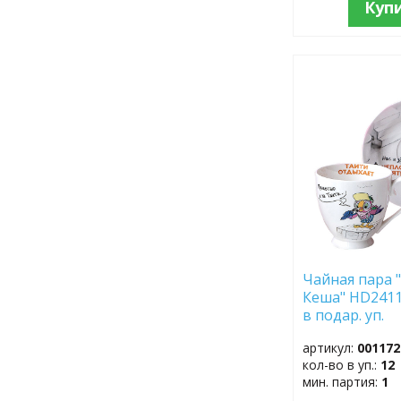
Куп
ДОБАВИТЬ
В
ИЗБРАННОЕ
Чайная пара 
Кеша" HD2411
в подар. уп.
артикул:
001172
кол-во в уп.:
12
мин. партия:
1