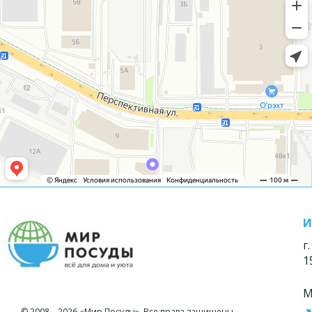
И
г
1
М
© 2008—2026 «Мир Посуды». Все права защищены.