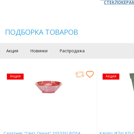
СТЕКЛОКЕРА
ПОДБОРКА ТОВАРОВ
Акция
Новинки
Распродажа
Акция
Акция
Салатник "Свит Оркид" 10533SLBD54
Кашпо (87л) КП-0