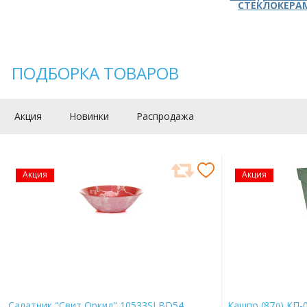
СТЕКЛОКЕРА
ПОДБОРКА ТОВАРОВ
Акция
Новинки
Распродажа
Акция
Акция
Салатник "Свит Оркид" 10533SLBD54
Кашпо (87л) КП-0