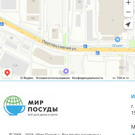
И
г
1
М
© 2008—2026 «Мир Посуды». Все права защищены.