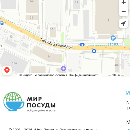
И
г
1
М
© 2008—2026 «Мир Посуды». Все права защищены.