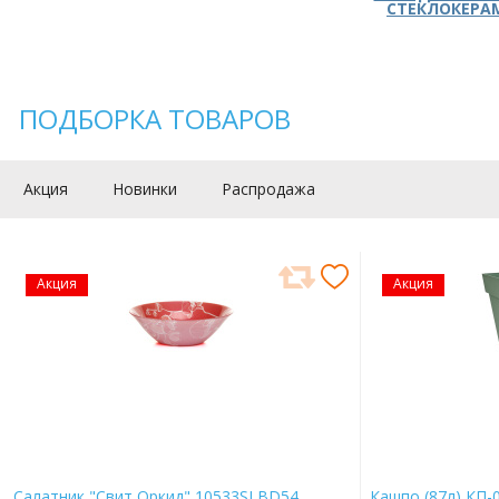
СТЕКЛОКЕРА
ПОДБОРКА ТОВАРОВ
Акция
Новинки
Распродажа
Акция
Акция
Салатник "Свит Оркид" 10533SLBD54
Кашпо (87л) КП-0