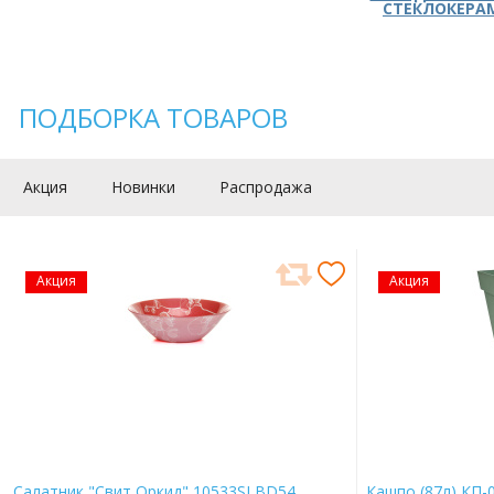
СТЕКЛОКЕРА
ПОДБОРКА ТОВАРОВ
Акция
Новинки
Распродажа
Акция
Акция
Салатник "Свит Оркид" 10533SLBD54
Кашпо (87л) КП-0