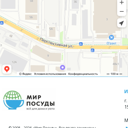
И
г
1
М
© 2008—2026 «Мир Посуды». Все права защищены.