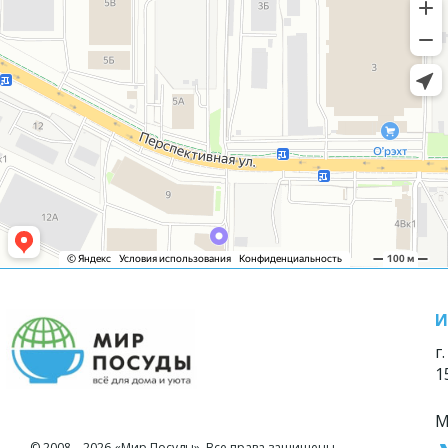
И
г
1
М
© 2008—2026 «Мир Посуды». Все права защищены.