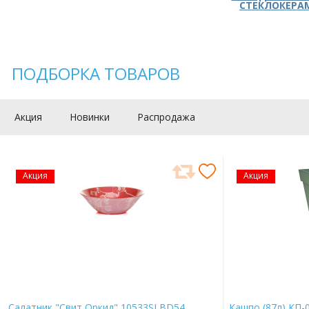
СТЕКЛОКЕРА
ПОДБОРКА ТОВАРОВ
Акция
Новинки
Распродажа
Акция
Акция
Салатник "Свит Оркид" 10533SLBD54
Кашпо (87л) КП-0