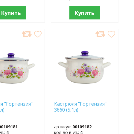
Купить
Купить
АВИТЬ
ДОБАВИТЬ
В
АННОЕ
ИЗБРАННОЕ
я "Гортензия"
Кастрюля "Гортензия"
0л)
3660 (5,1л)
00109181
артикул:
00109182
уп.:
4
кол-во в уп.:
4