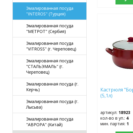
Эмалированная посуда
"INTEROS" (Турция)
ДОБАВИТЬ
Эмалированная посуда
В
"МЕТРОТ" (Сербия)
ИЗБРАННОЕ
Эмалированная посуда
"VITROSS" (г. Череповец)
Эмалированная посуда
"СТАЛЬЭМАЛЬ" (г.
Череповец)
Эмалированная посуда (г.
Кастрюля "Бо
Керчь)
(5,1л)
Эмалированная посуда (г.
Лысьва)
артикул:
18923
кол-во в уп.:
4
Эмалированная посуда
мин. партия:
1
"АВРОРА" (Китай)