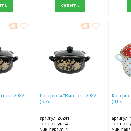
ить
Купить
ДОБАВИТЬ
ДОБ
В
В
ИЗБРАННОЕ
ИЗБР
нтаж" 2982
Кастрюля "Винтаж" 2982
Кастрюл
(5,7л)
(4,0л)
артикул:
26241
артикул:
кол-во в уп.:
4
кол-во в 
мин. партия:
1
мин. пар