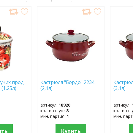
ДОБАВИТЬ
ДОБ
В
В
ИЗБРАННОЕ
ИЗБР
учих прод.
Кастрюля "Бордо" 2234
Кастрюл
 (1,25л)
(2,1л)
(3,1л)
артикул:
18920
артикул:
кол-во в уп.:
8
кол-во в 
мин. партия:
1
мин. пар
ить
Купить