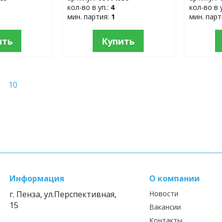
кол-во в уп.:
4
кол-во в 
мин. партия:
1
мин. пар
ить
Купить
10
Информация
О компании
г. Пенза, ул.Перспективная,
Новости
15
Вакансии
Контакты