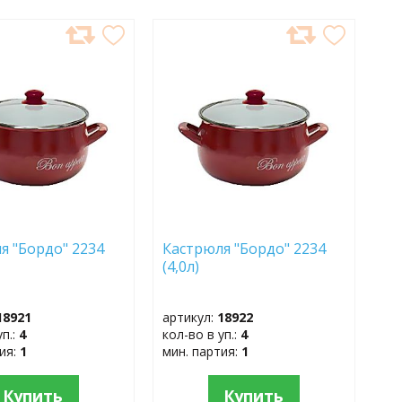
АВИТЬ
ДОБАВИТЬ
В
АННОЕ
ИЗБРАННОЕ
я "Бордо" 2234
Кастрюля "Бордо" 2234
(4,0л)
18921
артикул:
18922
уп.:
4
кол-во в уп.:
4
тия:
1
мин. партия:
1
Купить
Купить