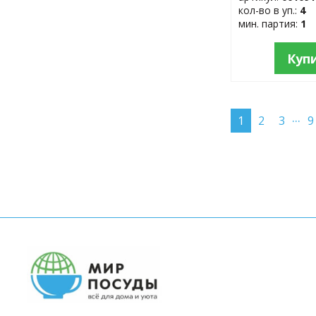
кол-во в уп.:
4
мин. партия:
1
Куп
...
1
2
3
9