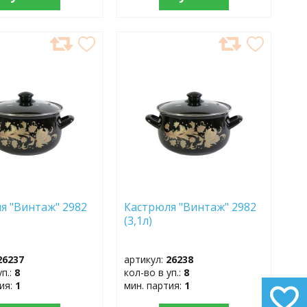
АВИТЬ
ДОБАВИТЬ
В
АННОЕ
ИЗБРАННОЕ
я "Винтаж" 2982
Кастрюля "Винтаж" 2982
(3,1л)
26237
артикул:
26238
уп.:
8
кол-во в уп.:
8
тия:
1
мин. партия:
1