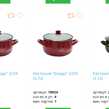
ДОБАВИТЬ
ДОБ
В
В
ИЗБРАННОЕ
ИЗБР
рдо" 2234
Кастрюля "Бордо" 2234
Кастрюл
(5,7л)
(2,1л)
артикул:
18924
артикул:
кол-во в уп.:
4
кол-во в 
мин. партия:
1
мин. пар