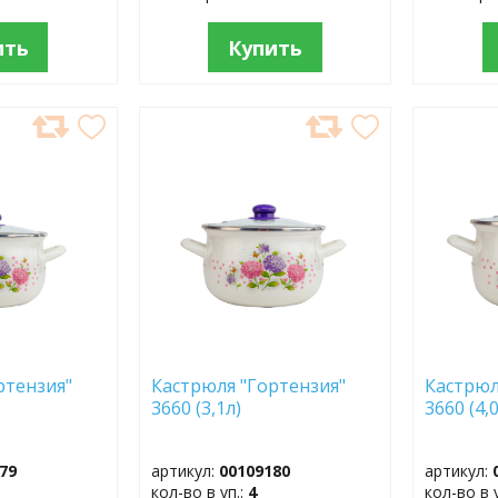
ить
Купить
ДОБАВИТЬ
ДОБ
В
В
ИЗБРАННОЕ
ИЗБР
ртензия"
Кастрюля "Гортензия"
Кастрюл
3660 (3,1л)
3660 (4,
79
артикул:
00109180
артикул:
кол-во в уп.:
4
кол-во в 