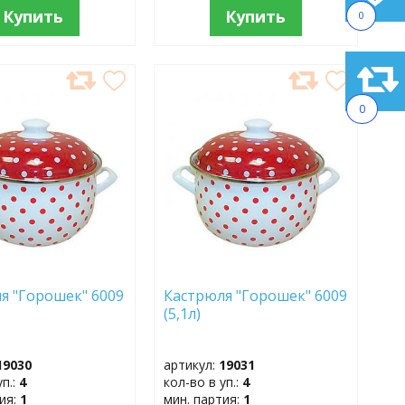
Купить
Купить
0
АВИТЬ
ДОБАВИТЬ
В
0
АННОЕ
ИЗБРАННОЕ
я "Горошек" 6009
Кастрюля "Горошек" 6009
(5,1л)
19030
артикул:
19031
уп.:
4
кол-во в уп.:
4
тия:
1
мин. партия:
1