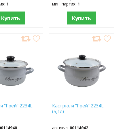
тия:
1
мин. партия:
1
Купить
Купить
АВИТЬ
ДОБАВИТЬ
В
АННОЕ
ИЗБРАННОЕ
я "Грей" 2234L
Кастрюля "Грей" 2234L
(5,1л)
00114940
артикул:
00114942