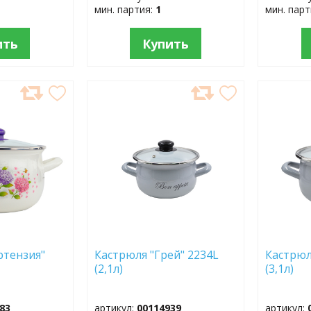
мин. партия:
1
мин. пар
ить
Купить
ДОБАВИТЬ
ДОБ
В
В
ИЗБРАННОЕ
ИЗБР
ртензия"
Кастрюля "Грей" 2234L
Кастрюл
(2,1л)
(3,1л)
83
артикул:
00114939
артикул: