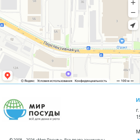
И
г
1
М
© 2008—2026 «Мир Посуды». Все права защищены.