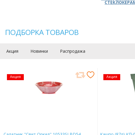
СТЕКЛОКЕРА
ПОДБОРКА ТОВАРОВ
Акция
Новинки
Распродажа
Акция
Акция
Салатник "Свит Оркид" 10533SLBD54
Кашпо (87л) КП-0