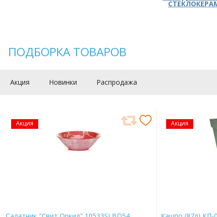
СТЕКЛОКЕРА
ПОДБОРКА ТОВАРОВ
Акция
Новинки
Распродажа
Акция
Акция
Салатник "Свит Оркид" 10533SLBD54
Кашпо (87л) КП-0