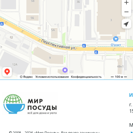
И
г
1
М
© 2008—2026 «Мир Посуды». Все права защищены.