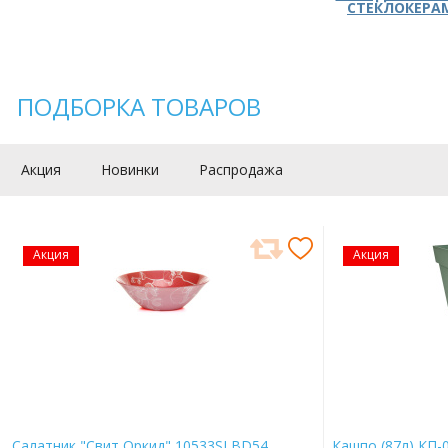
СТЕКЛОКЕРА
ПОДБОРКА ТОВАРОВ
Акция
Новинки
Распродажа
Акция
Акция
Салатник "Свит Оркид" 10533SLBD54
Кашпо (87л) КП-0