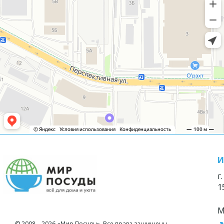
И
г
1
М
© 2008—2026 «Мир Посуды». Все права защищены.