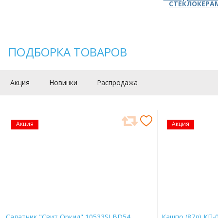
СТЕКЛОКЕРА
ПОДБОРКА ТОВАРОВ
Акция
Новинки
Распродажа
Акция
Акция
Салатник "Свит Оркид" 10533SLBD54
Кашпо (87л) КП-0