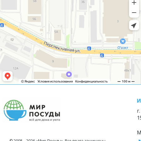
И
г
1
М
© 2008—2026 «Мир Посуды». Все права защищены.