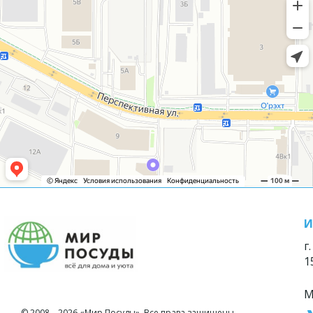
И
г
1
М
© 2008—2026 «Мир Посуды». Все права защищены.