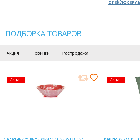
СТЕКЛОКЕРА
ПОДБОРКА ТОВАРОВ
Акция
Новинки
Распродажа
Акция
Акция
Салатник "Свит Оркид" 10533SLBD54
Кашпо (87л) КП-0