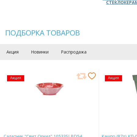
СТЕКЛОКЕРА
ПОДБОРКА ТОВАРОВ
Акция
Новинки
Распродажа
Акция
Акция
Салатник "Свит Оркид" 10533SLBD54
Кашпо (87л) КП-0