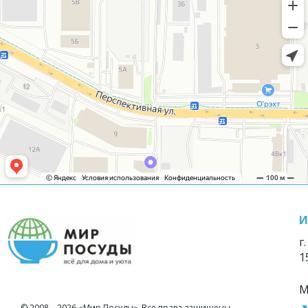
И
г
1
М
© 2008—2026 «Мир Посуды». Все права защищены.