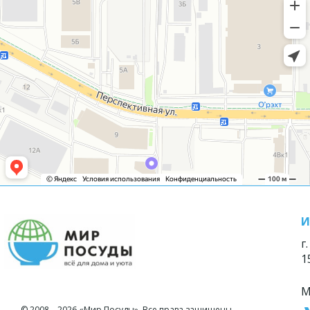
И
г
1
М
© 2008—2026 «Мир Посуды». Все права защищены.