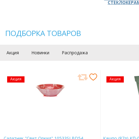
СТЕКЛОКЕРА
ПОДБОРКА ТОВАРОВ
Акция
Новинки
Распродажа
Акция
Акция
Салатник "Свит Оркид" 10533SLBD54
Кашпо (87л) КП-0