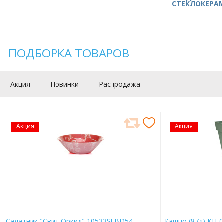
СТЕКЛОКЕРА
ПОДБОРКА ТОВАРОВ
Акция
Новинки
Распродажа
Акция
Акция
Салатник "Свит Оркид" 10533SLBD54
Кашпо (87л) КП-0