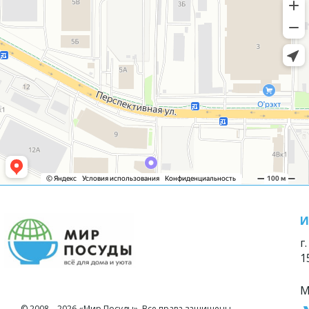
И
г
1
М
© 2008—2026 «Мир Посуды». Все права защищены.