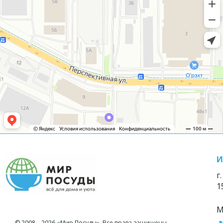
И
г
1
М
© 2008—2026 «Мир Посуды». Все права защищены.