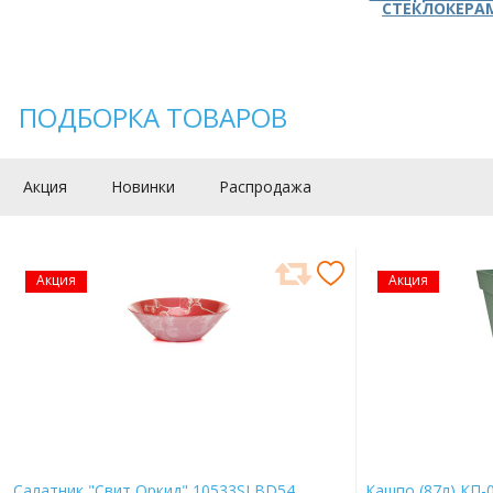
СТЕКЛОКЕРА
ПОДБОРКА ТОВАРОВ
Акция
Новинки
Распродажа
Акция
Акция
Салатник "Свит Оркид" 10533SLBD54
Кашпо (87л) КП-0