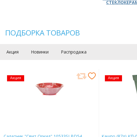
СТЕКЛОКЕРА
ПОДБОРКА ТОВАРОВ
Акция
Новинки
Распродажа
Акция
Акция
Салатник "Свит Оркид" 10533SLBD54
Кашпо (87л) КП-0