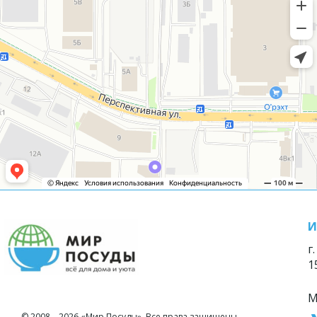
И
г
1
М
© 2008—2026 «Мир Посуды». Все права защищены.