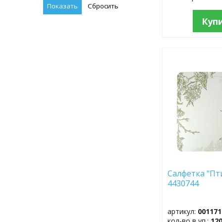
Куп
ДОБАВИТЬ
В
ИЗБРАННОЕ
Салфетка "Пт
4430744
артикул:
001171
кол-во в уп.:
12