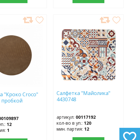
АВИТЬ
ДОБАВИТЬ
В
АННОЕ
ИЗБРАННОЕ
Салфетка "Майолика"
а "Кроко Croco"
4430748
 пробкой
артикул:
00117192
00109897
кол-во в уп.:
120
уп.:
12
мин. партия:
12
тия:
1