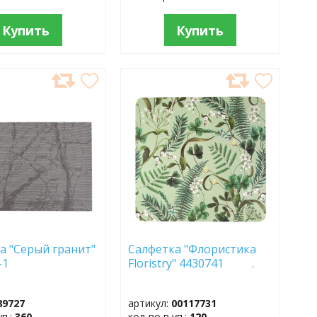
Купить
Купить
АВИТЬ
ДОБАВИТЬ
В
АННОЕ
ИЗБРАННОЕ
а "Серый гранит"
Салфетка "Флористика
-1
Floristry" 4430741 .
89727
артикул:
00117731
уп.:
360
кол-во в уп.:
120