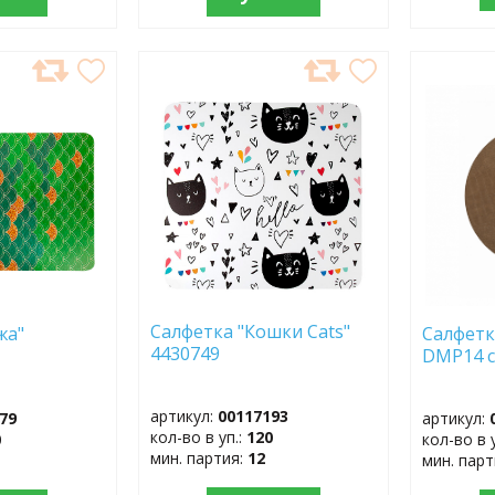
ДОБАВИТЬ
ДОБ
В
В
ИЗБРАННОЕ
ИЗБР
Салфетка "Кошки Cats"
жа"
Салфетк
4430749
DMP14 с
артикул:
00117193
79
артикул:
кол-во в уп.:
120
0
кол-во в 
мин. партия:
12
мин. пар