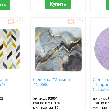
Купить
ить
ДОБАВИТЬ
ДОБ
В
В
ИЗБРАННОЕ
ИЗБР
одерн
Салфетка "Мрамор"
Салфет
430649
4430506
"Неприн
Casual 
23
артикул:
92001
артикул:
0
кол-во в уп.:
120
кол-во в 
мин. партия:
12
мин. пар