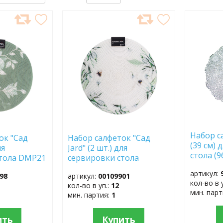
ДОБАВИТЬ
ДОБ
В
В
ИЗБРАННОЕ
ИЗБР
Набор с
ок "Сад
Набор салфеток "Сад
(39 см)
ля
Jard" (2 шт.) для
стола (9
стола DMP21
сервировки стола
DMP22
артикул:
98
артикул:
00109901
кол-во в 
кол-во в уп.:
12
мин. пар
мин. партия:
1
ить
Купить