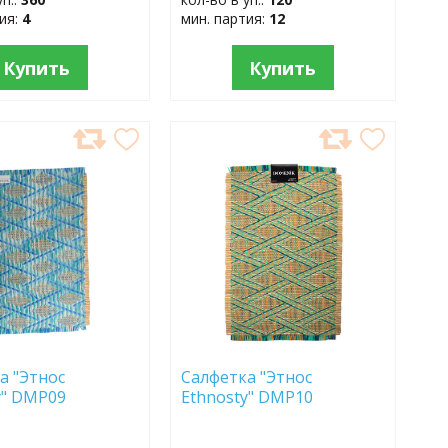
тия:
4
мин. партия:
12
Купить
Купить
АВИТЬ
ДОБАВИТЬ
В
АННОЕ
ИЗБРАННОЕ
а "Этнос
Салфетка "Этнос
sty" DMP09
Ethnosty" DMP10