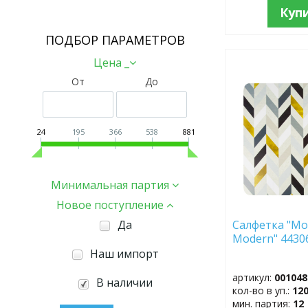
Куп
ПОДБОР ПАРАМЕТРОВ
Цена _
ДОБАВИТЬ
От
До
В
ИЗБРАННОЕ
24
195
366
538
881
Минимальная партия
Новое поступление
Да
Салфетка "М
Modern" 4
Наш импорт
артикул:
001048
В наличии
кол-во в уп.:
12
мин. партия:
12