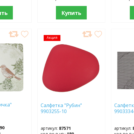
ить
Купить
Акция
ДОБАВИТЬ
ДОБ
В
В
ИЗБРАННОЕ
ИЗБР
ичка"
Салфетка "Рубин"
Салфетк
9903255-10
9903334
90
артикул:
87571
артикул:
0
кол-во в уп.:
180
кол-во в 