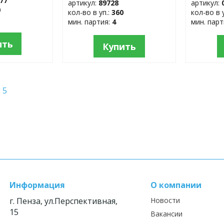
77
артикул:
89728
артикул:
0
кол-во в уп.:
360
кол-во в 
мин. партия:
4
мин. пар
ить
Купить
5
Информация
О компании
г. Пенза, ул.Перспективная,
Новости
15
Вакансии