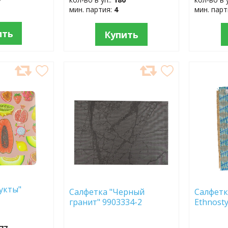
мин. партия:
4
мин. пар
ить
Купить
ДОБАВИТЬ
ДОБ
В
В
ИЗБРАННОЕ
ИЗБР
укты"
Салфетка "Черный
Салфетк
гранит" 9903334-2
Ethno