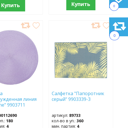
Купить
Купить
0
АВИТЬ
ДОБАВИТЬ
В
0
АННОЕ
ИЗБРАННОЕ
ка
Салфетка "Папоротник
ужденная линия
серый" 9903339-3
line" 9903711
00112690
артикул:
89733
уп.:
180
кол-во в уп.:
360
тия:
4
мин. партия:
4