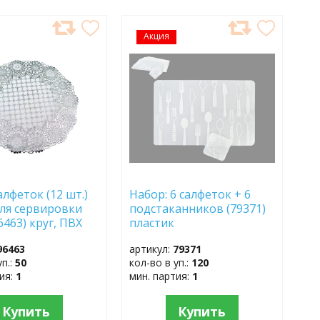
АВИТЬ
Акция
ДОБАВИТЬ
В
АННОЕ
ИЗБРАННОЕ
алфеток (12 шт.)
Набор: 6 салфеток + 6
 для сервировки
подстаканников (79371)
6463) круг, ПВХ
пластик
96463
артикул:
79371
уп.:
50
кол-во в уп.:
120
тия:
1
мин. партия:
1
Купить
Купить