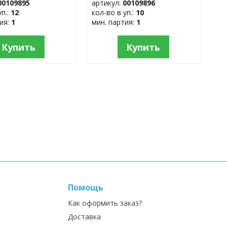
00109895
артикул:
00109896
уп.:
12
кол-во в уп.:
10
тия:
1
мин. партия:
1
Купить
Купить
Помощь
Как оформить заказ?
Доставка