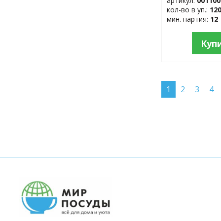
артикул:
001100
кол-во в уп.:
12
мин. партия:
12
Куп
1
2
3
4