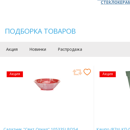
СТЕКЛОКЕРА
ПОДБОРКА ТОВАРОВ
Акция
Новинки
Распродажа
Акция
Акция
Салатник "Свит Оркид" 10533SLBD54
Кашпо (87л) КП-0