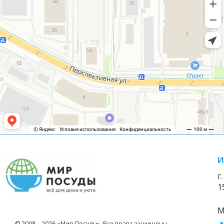
И
г
1
М
© 2008—2026 «Мир Посуды». Все права защищены.