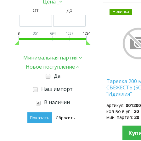
Цена _
От
До
Новинка
ДОБАВИТЬ
В
ИЗБРАННОЕ
8
351
694
1037
1724
Минимальная партия
Новое поступление
Да
Тарелка 200 м
СВЕЖЕСТЬ (5С
Наш импорт
"Идиллия"
В наличии
артикул:
001200
кол-во в уп.:
20
мин. партия:
20
Куп