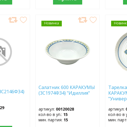
Новинка
ДОБАВИТЬ
Новинк
ДОБ
В
В
ИЗБРАННОЕ
ИЗБР
Салатник 600 КАРАКУМЫ
Тарелка 
С2146Ф34)
(3С1974Ф34) "Идиллия"
КАРАКУ
"Универ
29
артикул:
00120028
артикул:
кол-во в уп.:
15
кол-во в 
мин. партия:
15
мин. пар