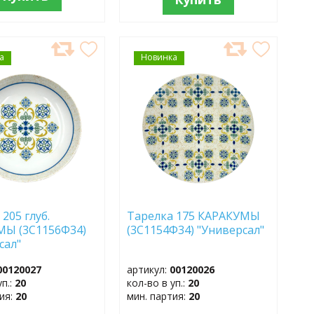
а
АВИТЬ
Новинка
ДОБАВИТЬ
В
АННОЕ
ИЗБРАННОЕ
205 глуб.
Тарелка 175 КАРАКУМЫ
МЫ (3С1156Ф34)
(3С1154Ф34) "Универсал"
сал"
00120027
артикул:
00120026
уп.:
20
кол-во в уп.:
20
тия:
20
мин. партия:
20