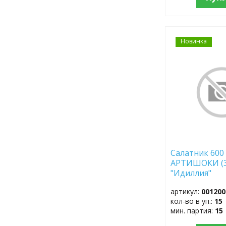
Новинка
ДОБАВИТЬ
В
ИЗБРАННОЕ
Салатник 600
АРТИШОКИ (3
"Идиллия"
артикул:
001200
кол-во в уп.:
15
мин. партия:
15