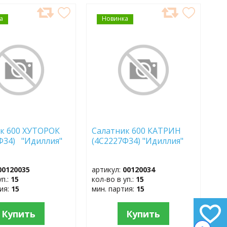
а
АВИТЬ
Новинка
ДОБАВИТЬ
В
АННОЕ
ИЗБРАННОЕ
к 600 ХУТОРОК
Салатник 600 КАТРИН
Ф34) "Идиллия"
(4С2227Ф34) "Идиллия"
00120035
артикул:
00120034
уп.:
15
кол-во в уп.:
15
тия:
15
мин. партия:
15
Купить
Купить