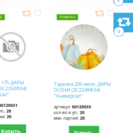
0
а
АВИТЬ
Новинка
ДОБАВИТЬ
В
АННОЕ
ИЗБРАННОЕ
0
 175 ДАРЫ
Тарелка 200 мелк. ДАРЫ
3С2250Ф34)
ОСЕНИ (3С2249Ф34)
сал"
"Универсал"
00120031
артикул:
00120030
уп.:
20
кол-во в уп.:
20
тия:
20
мин. партия:
20
Купить
Купить