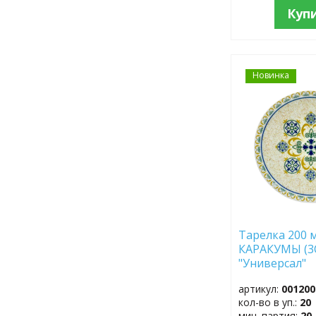
Куп
Новинка
ДОБАВИТЬ
В
ИЗБРАННОЕ
Тарелка 200 м
КАРАКУМЫ (3
"Универсал"
артикул:
001200
кол-во в уп.:
20
мин. партия:
20