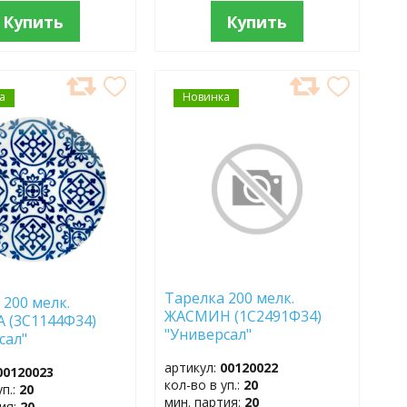
Купить
Купить
а
АВИТЬ
Новинка
ДОБАВИТЬ
В
АННОЕ
ИЗБРАННОЕ
Тарелка 200 мелк.
 200 мелк.
ЖАСМИН (1С2491Ф34)
 (3С1144Ф34)
"Универсал"
сал"
артикул:
00120022
00120023
кол-во в уп.:
20
уп.:
20
мин. партия:
20
тия:
20