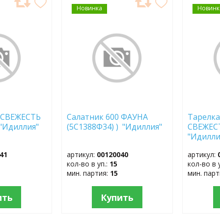
Новинка
ДОБАВИТЬ
Новинк
ДОБ
В
В
ИЗБРАННОЕ
ИЗБР
0 СВЕЖЕСТЬ
Салатник 600 ФАУНА
Тарелка
"Идиллия"
(5С1388Ф34) ) "Идиллия"
СВЕЖЕСТ
"Идилли
41
артикул:
00120040
артикул:
кол-во в уп.:
15
кол-во в 
мин. партия:
15
мин. пар
ить
Купить