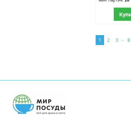
Куп
...
1
2
3
8