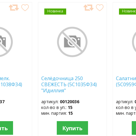
Новинка
ДОБАВИТЬ
Новинк
ДОБ
В
В
ИЗБРАННОЕ
ИЗБР
елк.
Селёдочница 250
Салатни
1038Ф34)
СВЕЖЕСТЬ (5С1035Ф34)
(5С0959
"Идиллия"
37
артикул:
00120036
артикул:
кол-во в уп.:
15
кол-во в 
мин. партия:
15
мин. пар
ить
Купить