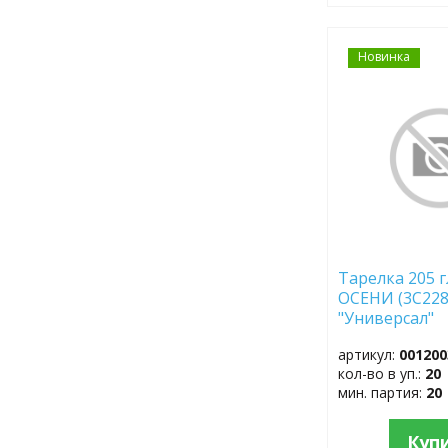
Новинка
ДОБАВИТЬ
В
ИЗБРАННОЕ
Тарелка 205 
ОСЕНИ (3С22
"Универсал"
артикул:
001200
кол-во в уп.:
20
мин. партия:
20
Куп