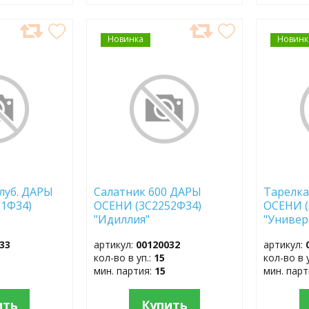
Новинка
ДОБАВИТЬ
Новинк
ДОБ
В
В
ИЗБРАННОЕ
ИЗБР
глуб. ДАРЫ
Салатник 600 ДАРЫ
Тарелка
81Ф34)
ОСЕНИ (3С2252Ф34)
ОСЕНИ (
"Идиллия"
"Универ
33
артикул:
00120032
артикул:
кол-во в уп.:
15
кол-во в 
мин. партия:
15
мин. пар
ить
Купить