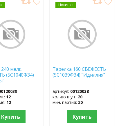
а
АВИТЬ
Новинка
ДОБАВИТЬ
В
АННОЕ
ИЗБРАННОЕ
 240 мелк.
Тарелка 160 СВЕЖЕСТЬ
Ь (5С1040Ф34)
(5С1039Ф34) "Идиллия"
я"
00120039
артикул:
00120038
уп.:
12
кол-во в уп.:
20
тия:
12
мин. партия:
20
Купить
Купить