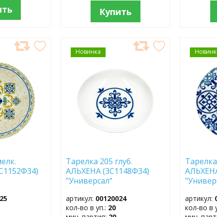
ить
Купить
Новинка
ДОБАВИТЬ
Новинк
ДОБ
В
В
ИЗБРАННОЕ
ИЗБР
елк.
Тарелка 205 глуб.
Тарелка
С1152Ф34)
АЛЬХЕНА (3С1148Ф34)
АЛЬХЕНА
"Универсал"
"Универ
25
артикул:
00120024
артикул:
кол-во в уп.:
20
кол-во в 
мин. партия:
20
мин. пар