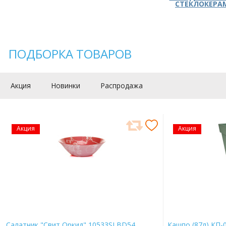
СТЕКЛОКЕРА
ПОДБОРКА ТОВАРОВ
Акция
Новинки
Распродажа
Акция
Акция
Салатник "Свит Оркид" 10533SLBD54
Кашпо (87л) КП-0