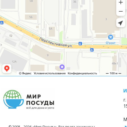
И
г
1
М
© 2008—2026 «Мир Посуды». Все права защищены.